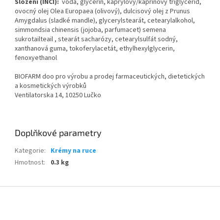
Složení (INCI):
voda, glycerin, kaprylový/kaprinový triglycerid,
ovocný olej Olea Europaea (olivový), dulcisový olej z Prunus
Amygdalus (sladké mandle), glycerylstearát, cetearylalkohol,
simmondsia chinensis (jojoba, parfumacet) semena
sukrotailteail , stearát sacharózy, cetearylsulfát sodný,
xanthanová guma, tokoferylacetát, ethylhexylglycerin,
fenoxyethanol
BIOFARM doo pro výrobu a prodej farmaceutických, dietetických
a kosmetických výrobků
Ventilatorska 14, 10250 Lučko
Doplňkové parametry
Kategorie
:
Krémy na ruce
Hmotnost
:
0.3 kg
Z
á
p