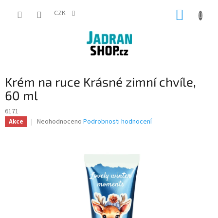
Přejít
NÁKUP
na
CZK
obsah
KOŠÍK
Krém na ruce Krásné zimní chvíle,
60 ml
6171
Průměrné
Neohodnoceno
Podrobnosti hodnocení
Akce
hodnocení
produktu
je
0,0
z
5
hvězdiček.