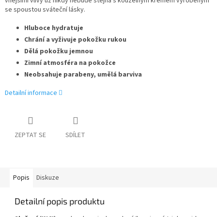
vnějšími vlivy už nikdy nebude stejná s kouzelným krémem vyrobeným
se spoustou sváteční lásky.
Hluboce hydratuje
Chrání a vyživuje pokožku rukou
Dělá pokožku jemnou
Zimní atmosféra na pokožce
Neobsahuje parabeny, umělá barviva
Detailní informace
ZEPTAT SE
SDÍLET
Popis
Diskuze
Detailní popis produktu