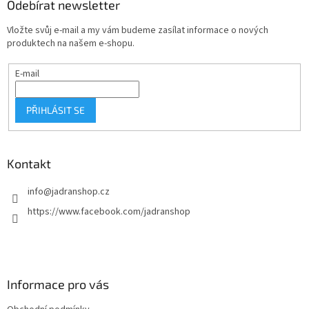
a
Odebírat newsletter
t
Vložte svůj e-mail a my vám budeme zasílat informace o nových
í
produktech na našem e-shopu.
E-mail
PŘIHLÁSIT SE
Kontakt
info
@
jadranshop.cz
https://www.facebook.com/jadranshop
Informace pro vás