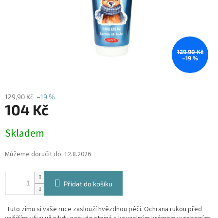
129,90 Kč
–19 %
129,90 Kč
–19 %
104 Kč
Měrná
Skladem
cena:
Můžeme doručit do:
12.8.2026
Přidat do košíku
Tuto zimu si vaše ruce zaslouží hvězdnou péči. Ochrana rukou před