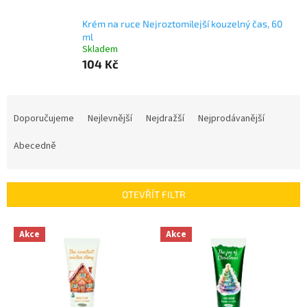
Krém na ruce Nejroztomilejší kouzelný čas, 60
ml
Skladem
104 Kč
Ř
a
Doporučujeme
Nejlevnější
Nejdražší
Nejprodávanější
z
e
Abecedně
n
í
p
OTEVŘÍT FILTR
r
o
V
Akce
Akce
d
ý
u
p
k
i
t
s
ů
p