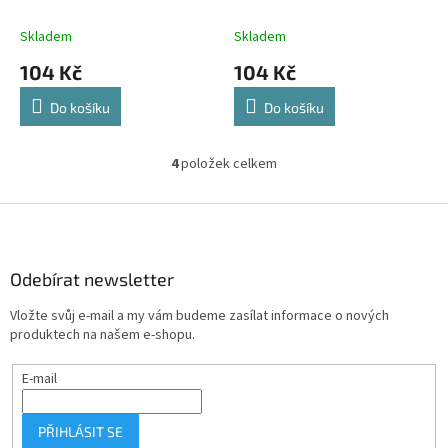
čas, 60 ml
Skladem
Skladem
104 Kč
104 Kč
Do košíku
Do košíku
4
položek celkem
O
v
l
Z
á
á
d
p
a
a
Odebírat newsletter
c
t
í
Vložte svůj e-mail a my vám budeme zasílat informace o nových
í
p
produktech na našem e-shopu.
r
v
E-mail
k
y
v
PŘIHLÁSIT SE
ý