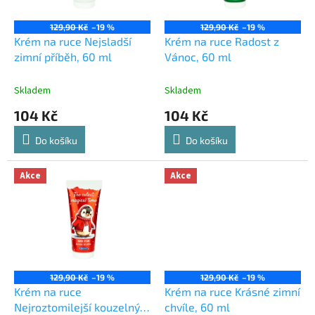
r
o
129,90 Kč
–19 %
129,90 Kč
–19 %
d
Krém na ruce Nejsladší
Krém na ruce Radost z
u
zimní příběh, 60 ml
Vánoc, 60 ml
k
t
Skladem
Skladem
ů
104 Kč
104 Kč
Do košíku
Do košíku
Akce
Akce
129,90 Kč
–19 %
129,90 Kč
–19 %
Krém na ruce
Krém na ruce Krásné zimní
Nejroztomilejší kouzelný
chvíle, 60 ml