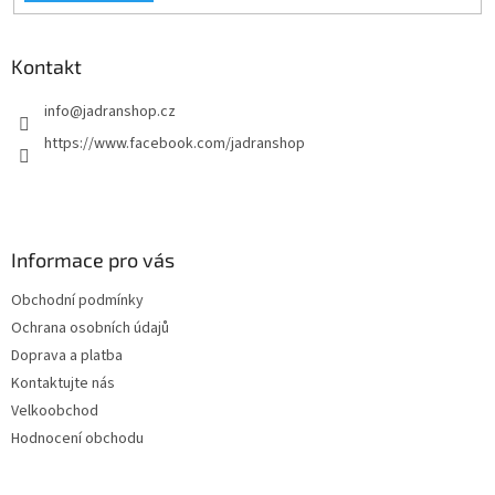
p
i
s
Kontakt
u
info
@
jadranshop.cz
https://www.facebook.com/jadranshop
Informace pro vás
Obchodní podmínky
Ochrana osobních údajů
Doprava a platba
Kontaktujte nás
Velkoobchod
Hodnocení obchodu