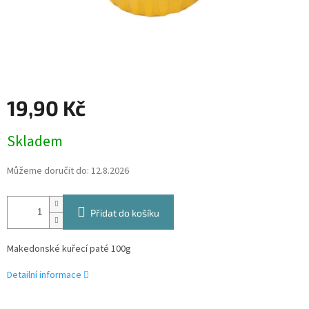
19,90 Kč
Měrná
Skladem
cena:
Můžeme doručit do:
12.8.2026
Přidat do košíku
Makedonské kuřecí paté 100g
Detailní informace