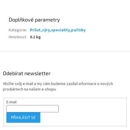
Doplňkové parametry
Kategorie
:
Pršut,sýry,speciality,paštiky
Hmotnost
:
0.1 kg
Z
á
p
a
Odebírat newsletter
t
Vložte svůj e-mail a my vám budeme zasílat informace o nových
í
produktech na našem e-shopu.
E-mail
PŘIHLÁSIT SE