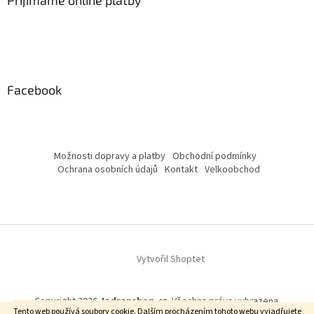
Facebook
Možnosti dopravy a platby
Obchodní podmínky
Ochrana osobních údajů
Kontakt
Velkoobchod
Vytvořil Shoptet
Copyright 2026
Jadranshop.cz
. Všechna práva vyhrazena.
Upozornění: od 17.8 - 31.8.2026 nebude možné objednávat.
Tento web používá soubory cookie. Dalším procházením tohoto webu vyjadřujete