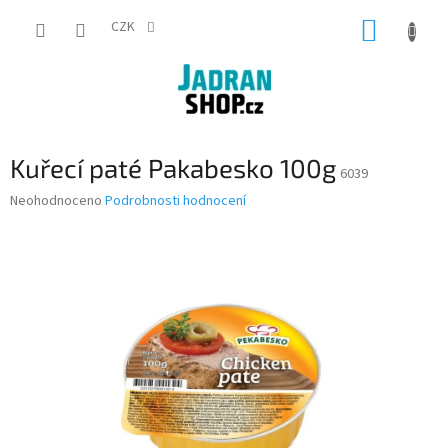
Přejít
NÁKUP
na
CZK
obsah
KOŠÍK
Kuřecí paté Pakabesko 100g
6039
Průměrné
Neohodnoceno
Podrobnosti hodnocení
hodnocení
produktu
je
0,0
z
5
hvězdiček.