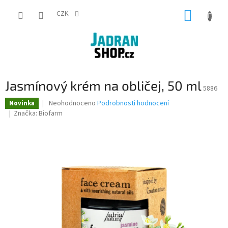
Přejít
NÁKUP
na
CZK
obsah
KOŠÍK
Jasmínový krém na obličej, 50 ml
5886
Průměrné
Neohodnoceno
Podrobnosti hodnocení
Novinka
hodnocení
Značka:
Biofarm
produktu
je
0,0
z
5
hvězdiček.