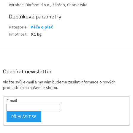
Výrobce: Biofarm d.o.o., Záhřeb, Chorvatsko
Doplňkové parametry
Kategorie
:
Péče o pleť
Hmotnost
:
0.1 kg
Z
á
p
a
Odebírat newsletter
t
Vložte svůj e-mail a my vám budeme zasílat informace o nových
í
produktech na našem e-shopu.
E-mail
PŘIHLÁSIT SE