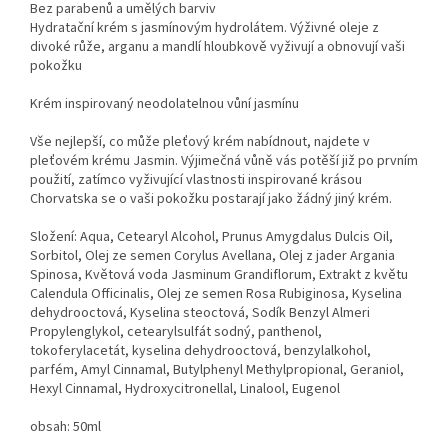
Bez parabenů a umělých barviv
Hydratační krém s jasmínovým hydrolátem. Výživné oleje z
divoké růže, arganu a mandlí hloubkově vyživují a obnovují vaši
pokožku
Krém inspirovaný neodolatelnou vůní jasmínu
Vše nejlepší, co může pleťový krém nabídnout, najdete v
pleťovém krému Jasmin. Výjimečná vůně vás potěší již po prvním
použití, zatímco vyživující vlastnosti inspirované krásou
Chorvatska se o vaši pokožku postarají jako žádný jiný krém.
Složení: Aqua, Cetearyl Alcohol, Prunus Amygdalus Dulcis Oil,
Sorbitol, Olej ze semen Corylus Avellana, Olej z jader Argania
Spinosa, Květová voda Jasminum Grandiflorum, Extrakt z květu
Calendula Officinalis, Olej ze semen Rosa Rubiginosa, Kyselina
dehydrooctová, Kyselina steoctová, Sodík Benzyl Almeri
Propylenglykol, cetearylsulfát sodný, panthenol,
tokoferylacetát, kyselina dehydrooctová, benzylalkohol,
parfém, Amyl Cinnamal, Butylphenyl Methylpropional, Geraniol,
Hexyl Cinnamal, Hydroxycitronellal, Linalool, Eugenol
obsah: 50ml