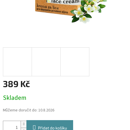
389 Kč
Měrná
Skladem
cena:
Můžeme doručit do:
10.8.2026
Přidat do košíku