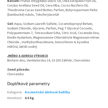
Balzám:
Prunus Amygdalus Dulcis Oil, Olea Europaea Fruit Oil,
Corylus Avellana Seed Oil, Cera Alba, Cocos Nucifera Oil,
Theobroma Cacao Seed Butter, Parfum, Butyrospermum Parkii
(bambucké) máslo, Tokoferylacetát
Gel:
Aqua, Sodium Laureth Sulfate, Cocamidopropyl Betain,
Sodium Chloride, Glycerin, Parfum, Peg-7 Glyceryl Cocoate,
Polyquaternium-7, Tetrasodium Edta, Citric Acid, Cocamide Dea,
Dmdm Hydantoin, Magnesiumne-Chloridetste Magnesium-nitrian
Chloride , methylisothiazolinone, benzofenon-4, kyselina
mléčná, laktát sodný
JMÉNO A ADRESA VÝROBCE
Biofarm doo, Ventilatorska 14, 10 250 Záhřeb, Chorvatsko
Země původu:
Chorvatsko
Doplňkové parametry
Kategorie
:
Kosmetické dárkové balíčky
Hmotnost
:
0.5 kg