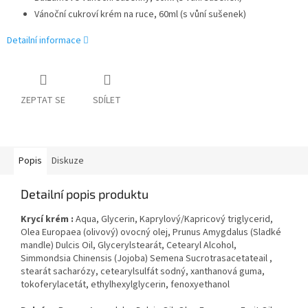
Vánoční cukroví krém na ruce, 60ml (s vůní sušenek)
Detailní informace
ZEPTAT SE
SDÍLET
Popis
Diskuze
Detailní popis produktu
Krycí krém :
Aqua, Glycerin, Kaprylový/Kapricový triglycerid,
Olea Europaea (olivový) ovocný olej, Prunus Amygdalus (Sladké
mandle) Dulcis Oil, Glycerylstearát, Cetearyl Alcohol,
Simmondsia Chinensis (Jojoba) Semena Sucrotrasacetateail ,
stearát sacharózy, cetearylsulfát sodný, xanthanová guma,
tokoferylacetát, ethylhexylglycerin, fenoxyethanol