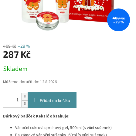
409 Kč
–29 %
409 Kč
–29 %
287 Kč
Měrná
Skladem
cena:
Můžeme doručit do:
12.8.2026
Přidat do košíku
Dárkový balíček Keksić obsahuje:
Vánoční cukroví sprchový gel, 500 ml (s vůní sušenek)
Balzámové vánoční sušenky, 60ml (s vůní sušenek)