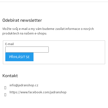
Z
á
p
a
Odebírat newsletter
t
Vložte svůj e-mail a my vám budeme zasílat informace o nových
í
produktech na našem e-shopu.
E-mail
PŘIHLÁSIT SE
Kontakt
info
@
jadranshop.cz
https://www.facebook.com/jadranshop