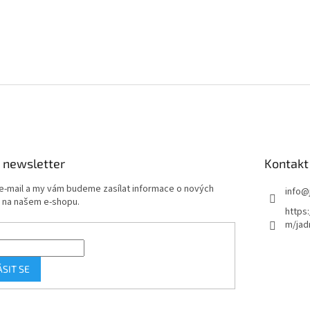
d
a
c
í
p
r
v
k
y
v
ý
p
 newsletter
Kontakt
i
s
 e-mail a my vám budeme zasílat informace o nových
info
@
u
 na našem e-shopu.
https
m/jad
ÁSIT SE