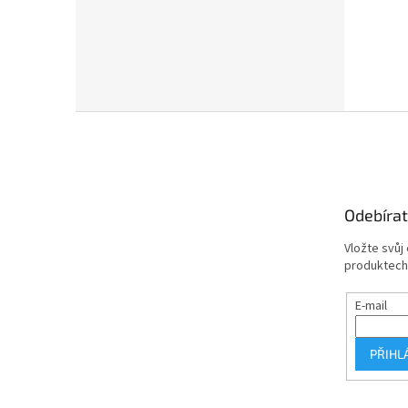
Z
á
p
a
t
Odebírat
í
Vložte svůj
produktech
E-mail
PŘIHL