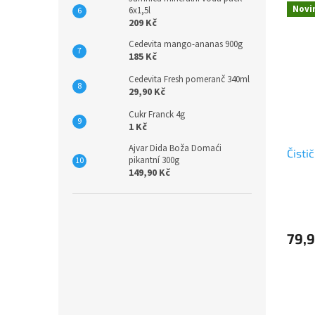
Novi
6x1,5l
209 Kč
Cedevita mango-ananas 900g
185 Kč
Cedevita Fresh pomeranč 340ml
29,90 Kč
Cukr Franck 4g
1 Kč
Ajvar Dida Boža Domaći
Čisti
pikantní 300g
149,90 Kč
79,9