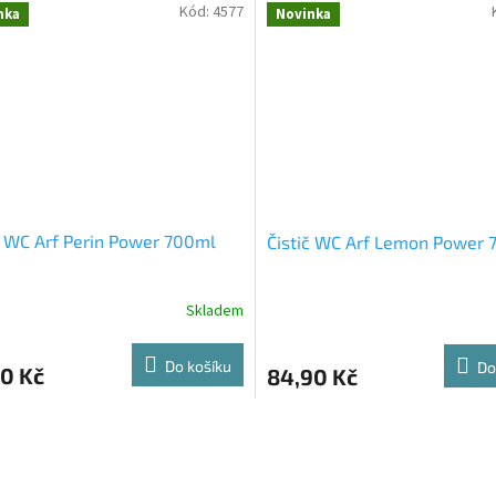
Kód:
4577
nka
Novinka
č WC Arf Perin Power 700ml
Čistič WC Arf Lemon Power
Skladem
Do košíku
Do
0 Kč
84,90 Kč
O
v
l
á