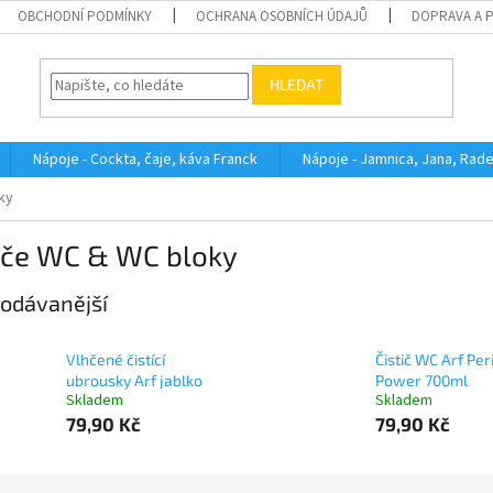
OBCHODNÍ PODMÍNKY
OCHRANA OSOBNÍCH ÚDAJŮ
DOPRAVA A 
HLEDAT
Nápoje - Cockta, čaje, káva Franck
Nápoje - Jamnica, Jana, Rad
ky
tiče WC & WC bloky
odávanější
Vlhčené čistící
Čistič WC Arf Per
ubrousky Arf jablko
Power 700ml
Skladem
Skladem
79,90 Kč
79,90 Kč