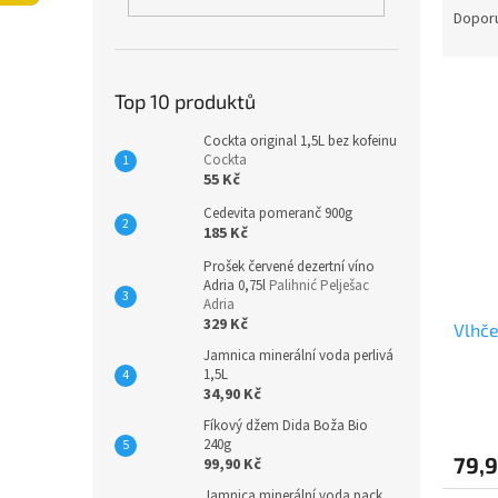
n
a
Dopor
e
z
l
e
V
n
Top 10 produktů
ý
í
p
p
Cockta original 1,5L bez kofeinu
i
Cockta
r
55 Kč
s
o
p
d
Cedevita pomeranč 900g
185 Kč
r
u
o
k
Prošek červené dezertní víno
d
t
Adria 0,75l
Palihnić Pelješac
Adria
u
ů
329 Kč
Vlhče
k
t
Jamnica minerální voda perlivá
1,5L
ů
34,90 Kč
Fíkový džem Dida Boža Bio
240g
79,9
99,90 Kč
Jamnica minerální voda pack