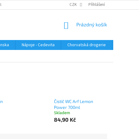
PLATBA
KONTAKTUJTE NÁS
VELKOOBCHOD
CZK
Přihlášení
HODNOCENÍ OBC
NÁKUPNÍ
Prázdný košík
KOŠÍK
enska
Nápoje - Cedevita
Chorvatská drogerie
Chorvatsk
in
Čistič WC Arf Lemon
Power 700ml
Skladem
84,90 Kč