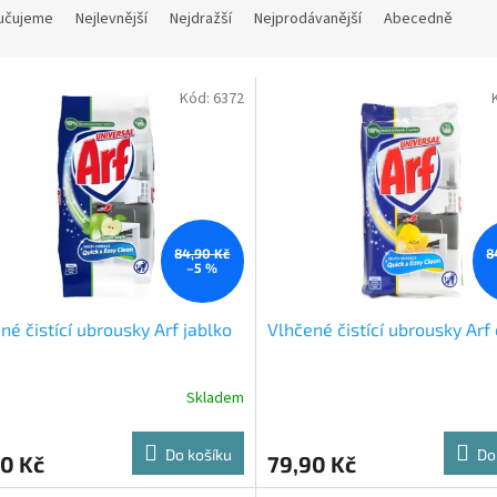
učujeme
Nejlevnější
Nejdražší
Nejprodávanější
Abecedně
Kód:
6372
84,90 Kč
8
–5 %
né čistící ubrousky Arf jablko
Vlhčené čistící ubrousky Arf 
Skladem
Do košíku
Do
0 Kč
79,90 Kč