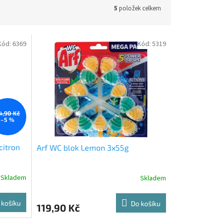
5
položek celkem
Kód:
6369
Kód:
5319
4,90 Kč
–5 %
citron
Arf WC blok Lemon 3x55g
Skladem
Skladem
 košíku
Do košíku
119,90 Kč