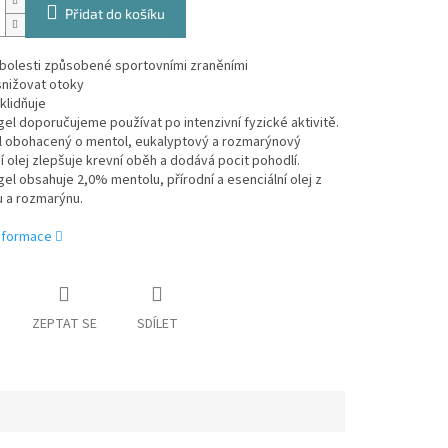
Přidat do košíku
 bolesti způsobené sportovními zraněními
nižovat otoky
zklidňuje
el doporučujeme používat po intenzivní fyzické aktivitě.
l obohacený o mentol, eukalyptový a rozmarýnový
í olej zlepšuje krevní oběh a dodává pocit pohodlí.
el obsahuje 2,0% mentolu, přírodní a esenciální olej z
u a rozmarýnu.
informace
ZEPTAT SE
SDÍLET