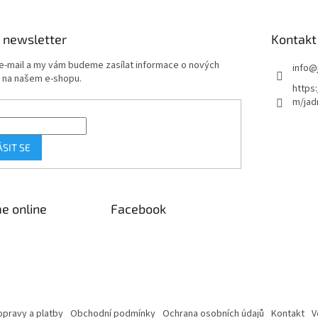
 newsletter
Kontakt
 e-mail a my vám budeme zasílat informace o nových
info
@
 na našem e-shopu.
https
m/jad
ÁSIT SE
e online
Facebook
pravy a platby
Obchodní podmínky
Ochrana osobních údajů
Kontakt
V