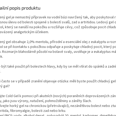
ailní popis produktu
ený gel je nemastný přípravek na vodní bázi navržený tak, aby poskytoval r
nou úlevu od bolesti spojené s bolestí svalů, zad a artritidou. Ledový gel
ol, který se nanáší na pokožku a rozšiřuje cévy, což způsobuje pocit chlad
ovázený analgetickým účinkem.
ený gel obsahuje 2,0% mentolu, přírodní a esenciální olej z eukalyptu a roz
ol se při kontaktu s pokožkou odpařuje a poskytuje chladivý pocit, který p
. Rozmarýn blahodárně působí na bolavé svaly, uvolňuje je a eukalyptus má 
k.
být také použit při bolestech hlavy, kdy by se měl vtírat do spánků a zadní
.
i často se v případě zranění objevuje otázka: měli byste použít chladivý ge
vý gel?
ijte Cold Gel k pomoci při akutních (nových) poraněních doprovázených zá
y, jako jsou výrony, natažení, pohmožděniny a záněty šlach.
vejte horký gel na chronickou (přetrvávající), nezánětlivou bolest nebo ztu
tritida, fibromyalgie, bolesti zad nebo krku.
ní (INCI): voda, alkohol denat., polysorbát 20, mentol, karbomer, dimethikon