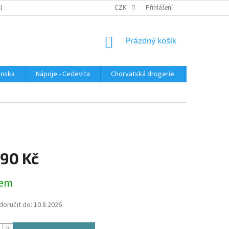
PLATBA
KONTAKTUJTE NÁS
VELKOOBCHOD
CZK
Přihlášení
HODNOCENÍ OBC
NÁKUPNÍ
Prázdný košík
KOŠÍK
enska
Nápoje - Cedevita
Chorvatská drogerie
Chorvatsk
,90 Kč
dem
oručit do:
10.8.2026