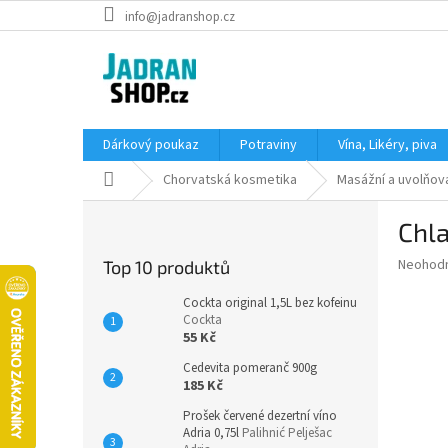
Přejít
info@jadranshop.cz
na
obsah
Dárkový poukaz
Potraviny
Vína, Likéry, piva
Domů
Chorvatská kosmetika
Masážní a uvolňova
P
Chla
o
s
Průměr
Neohod
Top 10 produktů
t
hodnoce
r
produkt
Cockta original 1,5L bez kofeinu
a
Cockta
je
55 Kč
0,0
n
z
n
Cedevita pomeranč 900g
5
í
185 Kč
hvězdič
p
Prošek červené dezertní víno
a
Adria 0,75l
Palihnić Pelješac