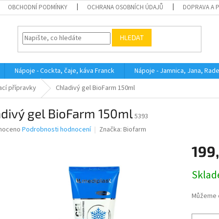
OBCHODNÍ PODMÍNKY
OCHRANA OSOBNÍCH ÚDAJŮ
DOPRAVA A 
HLEDAT
Nápoje - Cockta, čaje, káva Franck
Nápoje - Jamnica, Jana, Rad
cí přípravky
Chladivý gel BioFarm 150ml
divý gel BioFarm 150ml
5393
né
noceno
Podrobnosti hodnocení
Značka:
Biofarm
ní
199
u
Měrná
Skla
cena:
ek.
Můžeme d