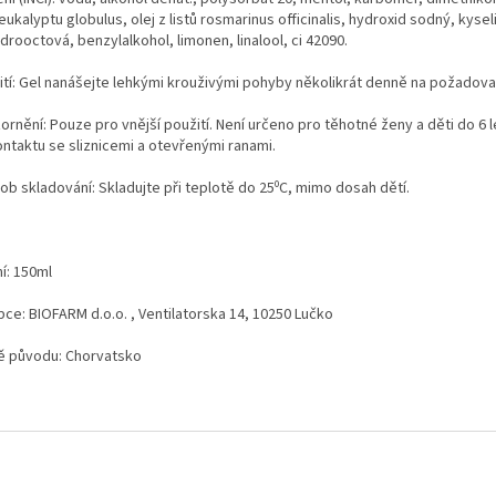
 eukalyptu globulus, olej z listů rosmarinus officinalis, hydroxid sodný, kysel
rooctová, benzylalkohol, limonen, linalool, ci 42090.
ití: Gel nanášejte lehkými krouživými pohyby několikrát denně na požadova
rnění: Pouze pro vnější použití. Není určeno pro těhotné ženy a děti do 6 l
ontaktu se sliznicemi a otevřenými ranami.
ob skladování: Skladujte při teplotě do 25⁰C, mimo dosah dětí.
í: 150ml
bce: BIOFARM d.o.o. , Ventilatorska 14, 10250 Lučko
 původu: Chorvatsko