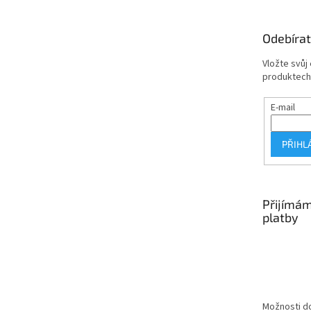
a
t
Odebírat
í
Vložte svůj
produktech
E-mail
PŘIHL
Přijímám
platby
Možnosti do