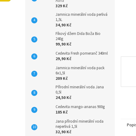
n
Adria
329 Kč
e
l
Jamnica minerální voda perlivá
1,5L
34,90 Kč
Fíkový džem Dida Boža Bio
240g
99,90 Kč
Cedevita Fresh pomeranč 340ml
29,90 Kč
Jamnica minerální voda pack
6x1,5l
209 Kč
Přírodní minerální voda Jana
0,5l
24,50 Kč
Cedevita mango-ananas 900g
185 Kč
Jana přírodní minerální voda
Popi
neperlivá 1,5l
32,90 Kč