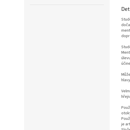
Det
Stud
dočas
ment
dopr
Stud
Ment
úlevu
účine
Může 
hlavy
Velm
hřeji
Použ
otok
Použí
je ar
Slože