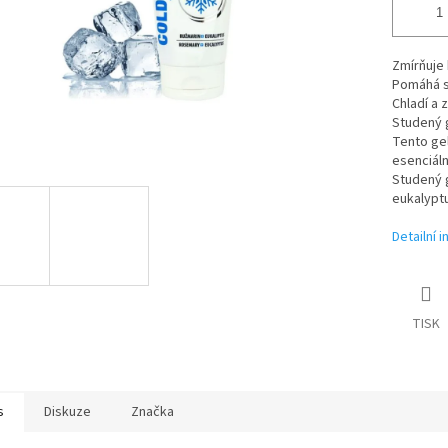
Zmírňuje
Pomáhá s
Chladí a 
Studený g
Tento ge
esenciáln
Studený g
eukalypt
Detailní 
TISK
s
Diskuze
Značka