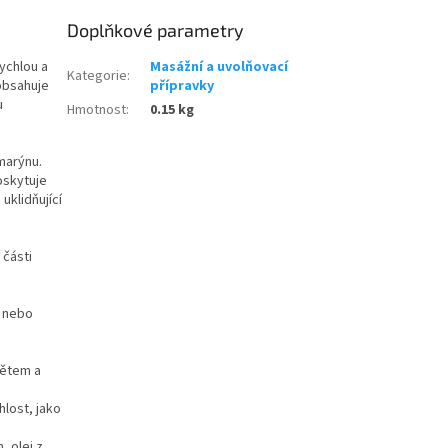
Doplňkové parametry
ychlou a
Masážní a uvolňovací
Kategorie
:
 obsahuje
přípravky
u
Hmotnost
:
0.15 kg
marýnu.
oskytuje
uklidňující
 části
l nebo
nětem a
hlost, jako
, olej z