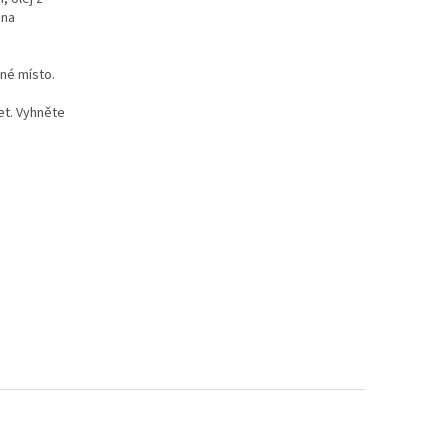
ina
né místo.
et. Vyhněte