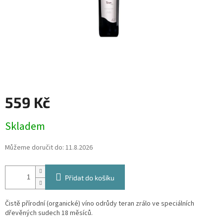
559 Kč
Měrná
Skladem
cena:
Můžeme doručit do:
11.8.2026
Přidat do košíku
Čistě přírodní (organické) víno odrůdy teran zrálo ve speciálních
dřevěných sudech 18 měsíců.