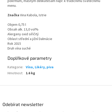
pokrmům, masným delikatesám např. k tradičnímu svátečnímu
menu.
Značka
Vina Kabola, Istrie
Objem 0,75 l
Obsah alk. 13,0 vol%
Alergeny oxid siřičitý
Oblast střední a jižní Dalmácie
Rok 2015
Druh vína suché
Doplňkové parametry
Kategorie
:
Vína, Likéry, piva
Hmotnost
:
1.6 kg
Z
á
p
a
Odebírat newsletter
t