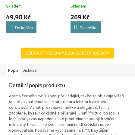
Skladem
Skladem
49,90 Kč
269 Kč
Do košíku
Do košíku
ZOBRAZIT VŠECHNY SOUVISEJÍCÍ PRODUKTY
Popis
Diskuze
Detailní popis produktu
Aroma černého rybízu není převládající, takže se objevuje višeň
se sotva znatelnou vanilkou z dubu a lehkou bylinkovou
čerstvostí. V chuti překvapivě měkké a elegantní, taniny
zaoblené, kyselinky klidné a příjemné. Chuť "frutti di bosco " (
lesní plody) vás napadnou jako první. Víno uspokojí tradiční
milovníky teranu , ale svou harmoničností si získá i nové
obdivovatele. Podáváme vychlazené na 17°C k sytějším