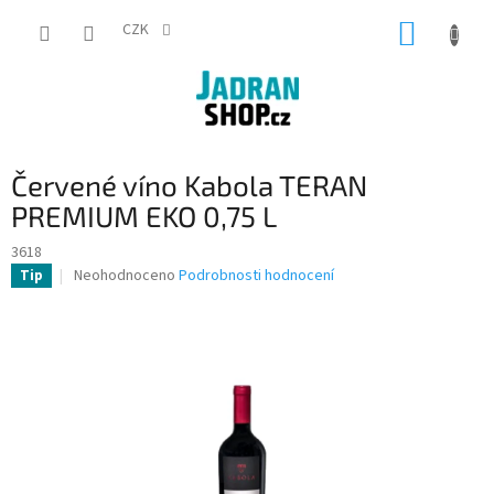
Přejít
NÁKUP
na
CZK
obsah
KOŠÍK
Červené víno Kabola TERAN
PREMIUM EKO 0,75 L
3618
Průměrné
Neohodnoceno
Podrobnosti hodnocení
Tip
hodnocení
produktu
je
0,0
z
5
hvězdiček.