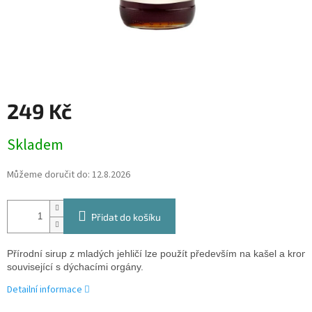
249 Kč
Měrná
Skladem
cena:
Můžeme doručit do:
12.8.2026
Přidat do košíku
Přírodní sirup z mladých jehličí lze použít především na kašel a krom
související s dýchacími orgány. 
Detailní informace