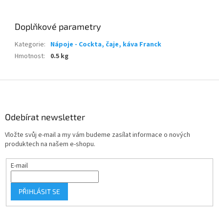
Doplňkové parametry
Kategorie
:
Nápoje - Cockta, čaje, káva Franck
Hmotnost
:
0.5 kg
Z
á
p
a
Odebírat newsletter
t
Vložte svůj e-mail a my vám budeme zasílat informace o nových
í
produktech na našem e-shopu.
E-mail
PŘIHLÁSIT SE