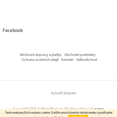
Facebook
Možnosti dopravy a platby
Obchodní podmínky
Ochrana osobních údajů
Kontakt
Velkoobchod
Vytvořil Shoptet
Copyright 2026
Jadranshop.cz
. Všechna práva vyhrazena.
Upozornění: od 17.8 - 31.8.2026 nebude možné objednávat.
Tento web používá soubory cookie. Dalším procházením tohoto webu vyjadřujete