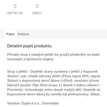
ZEPTAT SE
SDÍLET
Popis
Diskuze
Detailní popis produktu
Přírodní sirup z mladých jehličí lze použít především na kašel a 
související s dýchacími orgány. 
Sirup z jehličí - Doplněk stravy vyrobený z jehličí z Kopaonik. 
Složení: cukr, mladé výhonky jehličí (Pinus nigra) 46%, regulátor ky
Složení v doporučené denní dávce (=50ml): množství účinné látky
Návod k použití: Pijte 50ml sirupu 1x denně s velkou sklenicí vody
Poznámky: Uchovávejte mimo dosah malých dětí. Doplněk stravy 
Doporučené denní dávky by neměly být překračovány. Skladujte v 
Výrobce: Dupin d.o.o., Chorvatsko