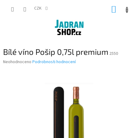
Přejít
NÁKUP
na
CZK
obsah
KOŠÍK
Bílé víno Pošip 0,75l premium
2550
Průměrné
Neohodnoceno
Podrobnosti hodnocení
hodnocení
produktu
je
0,0
z
5
hvězdiček.