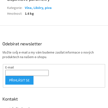
Kategorie
:
Vína, Likéry, piva
Hmotnost
:
1.6 kg
Z
á
p
a
Odebírat newsletter
t
Vložte svůj e-mail a my vám budeme zasílat informace o nových
í
produktech na našem e-shopu.
E-mail
PŘIHLÁSIT SE
Kontakt