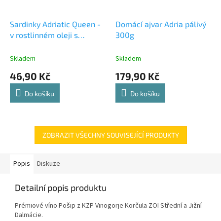
Sardinky Adriatic Queen -
Domácí ajvar Adria pálivý
v rostlinném oleji s
300g
citronem 105 g
Skladem
Skladem
46,90 Kč
179,90 Kč
Do košíku
Do košíku
ZOBRAZIT VŠECHNY SOUVISEJÍCÍ PRODUKTY
Popis
Diskuze
Detailní popis produktu
Prémiové víno Pošip z KZP Vinogorje Korčula ZOI Střední a Jižní
Dalmácie.