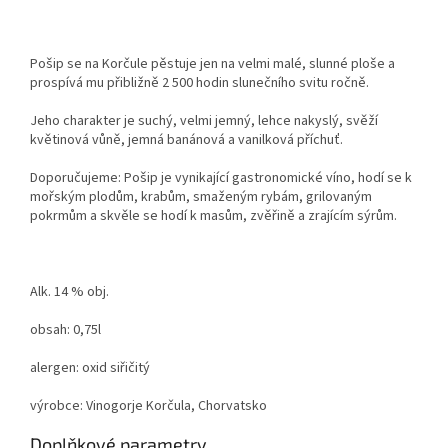
Pošip se na Korčule pěstuje jen na velmi malé, slunné ploše a
prospívá mu přibližně 2 500 hodin slunečního svitu ročně.
Jeho charakter je suchý, velmi jemný, lehce nakyslý, svěží
květinová vůně, jemná banánová a vanilková příchuť.
Doporučujeme: Pošip je vynikající gastronomické víno, hodí se k
mořským plodům, krabům, smaženým rybám, grilovaným
pokrmům a skvěle se hodí k masům, zvěřině a zrajícím sýrům.
Alk. 14 % obj.
obsah: 0,75l
alergen: oxid siřičitý
výrobce: Vinogorje Korčula, Chorvatsko
Doplňkové parametry