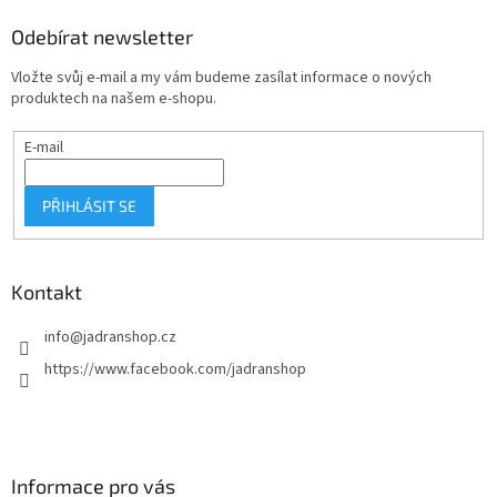
p
a
Odebírat newsletter
t
Vložte svůj e-mail a my vám budeme zasílat informace o nových
í
produktech na našem e-shopu.
E-mail
PŘIHLÁSIT SE
Kontakt
info
@
jadranshop.cz
https://www.facebook.com/jadranshop
Informace pro vás