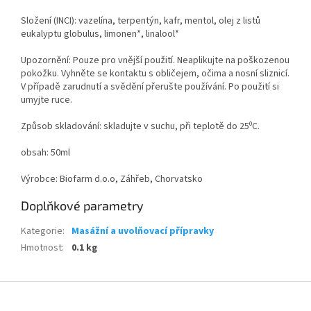
Složení (INCI): vazelína, terpentýn, kafr, mentol, olej z listů
eukalyptu globulus, limonen*, linalool*
Upozornění: Pouze pro vnější použití. Neaplikujte na poškozenou
pokožku. Vyhněte se kontaktu s obličejem, očima a nosní sliznicí.
V případě zarudnutí a svědění přerušte používání. Po použití si
umyjte ruce.
Způsob skladování: skladujte v suchu, při teplotě do 25⁰C.
obsah: 50ml
Výrobce: Biofarm d.o.o, Záhřeb, Chorvatsko
Doplňkové parametry
Kategorie
:
Masážní a uvolňovací přípravky
Hmotnost
:
0.1 kg
Z
á