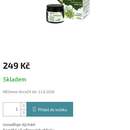
249 Kč
Měrná
Skladem
cena:
Můžeme doručit do:
12.8.2026
Přidat do košíku
Usnadňuje dýchání