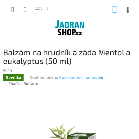
Přejít
NÁKUP
na
CZK
obsah
KOŠÍK
Balzám na hrudník a záda Mentol a
eukalyptus (50 ml)
5889
Průměrné
Neohodnoceno
Podrobnosti hodnocení
Novinka
hodnocení
Značka:
Biofarm
produktu
je
0,0
z
5
hvězdiček.