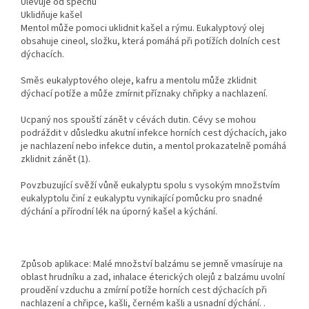
Ulevuje od spěchu
Uklidňuje kašel
Mentol může pomoci uklidnit kašel a rýmu. Eukalyptový olej
obsahuje cineol, složku, která pomáhá při potížích dolních cest
dýchacích.
Směs eukalyptového oleje, kafru a mentolu může zklidnit
dýchací potíže a může zmírnit příznaky chřipky a nachlazení.
Ucpaný nos spouští zánět v cévách dutin. Cévy se mohou
podráždit v důsledku akutní infekce horních cest dýchacích, jako
je nachlazení nebo infekce dutin, a mentol prokazatelně pomáhá
zklidnit zánět (1).
Povzbuzující svěží vůně eukalyptu spolu s vysokým množstvím
eukalyptolu činí z eukalyptu vynikající pomůcku pro snadné
dýchání a přírodní lék na úporný kašel a kýchání.
Způsob aplikace: Malé množství balzámu se jemně vmasíruje na
oblast hrudníku a zad, inhalace éterických olejů z balzámu uvolní
proudění vzduchu a zmírní potíže horních cest dýchacích při
nachlazení a chřipce, kašli, černém kašli a usnadní dýchání. .