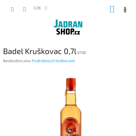
Přejít
NÁKUP
na
CZK
obsah
KOŠÍK
Badel Kruškovac 0,7l
6708
Průměrné
Neohodnoceno
Podrobnosti hodnocení
hodnocení
produktu
je
0,0
z
5
hvězdiček.