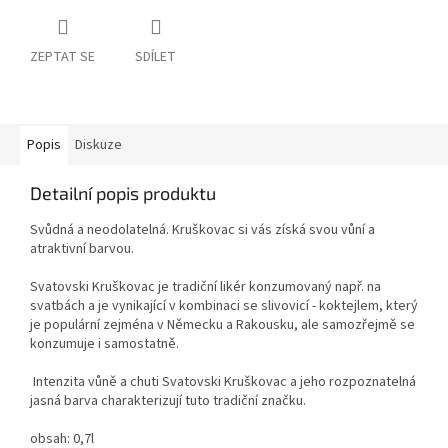
ZEPTAT SE
SDÍLET
Popis
Diskuze
Detailní popis produktu
Svůdná a neodolatelná. Kruškovac si vás získá svou vůní a
atraktivní barvou.
Svatovski Kruškovac je tradiční likér konzumovaný např. na
svatbách a je vynikající v kombinaci se slivovicí - koktejlem, který
je populární zejména v Německu a Rakousku, ale samozřejmě se
konzumuje i samostatně.
Intenzita vůně a chuti Svatovski Kruškovac a jeho rozpoznatelná
jasná barva charakterizují tuto tradiční značku.
obsah: 0,7l