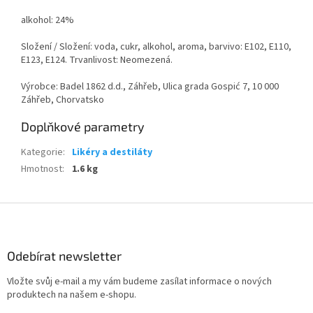
alkohol: 24%
Složení / Složení: voda, cukr, alkohol, aroma, barvivo: E102, E110,
E123, E124. Trvanlivost: Neomezená.
Výrobce: Badel 1862 d.d., Záhřeb, Ulica grada Gospić 7, 10 000
Záhřeb, Chorvatsko
Doplňkové parametry
Kategorie
:
Likéry a destiláty
Hmotnost
:
1.6 kg
Z
á
p
a
Odebírat newsletter
t
Vložte svůj e-mail a my vám budeme zasílat informace o nových
í
produktech na našem e-shopu.