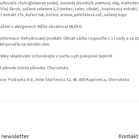
azňovače chuti (glutaman sodný, inosinát disodný9, palmový olej, maltodextr
ičný škrob, sušená zelenina 2,3 (mrkev, celer, cibule) , kvasnicový extrakt
cí extrakt 1%, kuřecí tuk, koření, aroma, petrželová nať, sušený kopr
lášení o alergenech: Může obsahovat MLÉKO
í informace: Dehydrovaný produkt: Obsah sáčku rozpusťte v 1 l vody a za 
ání povařte na mírném ohni
ínky skladování: Uchovávejte v suchu a při pokojové teplotě
 původu (místo původu): Chorvatsko
bce: Podravka d.d., Ante Starčevića 32, 48. 000 Koprivnica, Chorvatsko
 newsletter
Kontakt