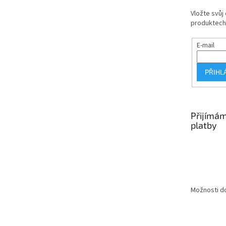
Vložte svůj
produktech
E-mail
PŘIHL
Přijímám
platby
Možnosti do