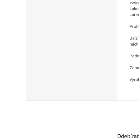
zvýr
kukuř
kuře
Proh
Dalš
mích
Podm
Země
Výro
Z
á
p
a
t
Odebírat
í