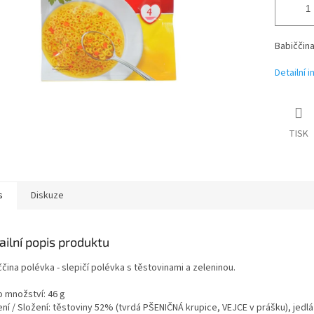
Babiččina
Detailní 
TISK
s
Diskuze
ailní popis produktu
čina polévka - slepičí polévka s těstovinami a zeleninou.
o množství: 46 g
ní / Složení: těstoviny 52% (tvrdá PŠENIČNÁ krupice, VEJCE v prášku), jedlá 