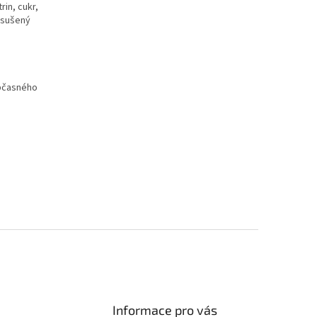
in, cukr,
, sušený
občasného
Informace pro vás