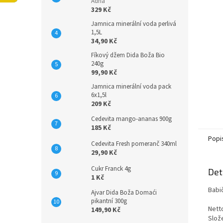
n
Adria
329 Kč
e
l
Jamnica minerální voda perlivá
1,5L
34,90 Kč
Fíkový džem Dida Boža Bio
240g
99,90 Kč
Jamnica minerální voda pack
6x1,5l
209 Kč
Cedevita mango-ananas 900g
185 Kč
Popi
Cedevita Fresh pomeranč 340ml
29,90 Kč
Cukr Franck 4g
Det
1 Kč
Babič
Ajvar Dida Boža Domaći
pikantní 300g
Nett
149,90 Kč
Slože