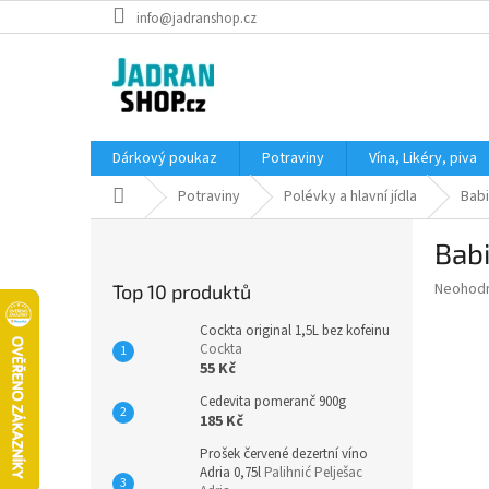
Přejít
info@jadranshop.cz
na
obsah
Dárkový poukaz
Potraviny
Vína, Likéry, piva
Domů
Potraviny
Polévky a hlavní jídla
Babi
P
Bab
o
s
Průměr
Neohod
Top 10 produktů
t
hodnoce
r
produkt
Cockta original 1,5L bez kofeinu
a
Cockta
je
55 Kč
0,0
n
z
n
Cedevita pomeranč 900g
5
í
185 Kč
hvězdič
p
Prošek červené dezertní víno
a
Adria 0,75l
Palihnić Pelješac