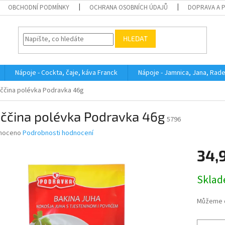
OBCHODNÍ PODMÍNKY
OCHRANA OSOBNÍCH ÚDAJŮ
DOPRAVA A 
HLEDAT
Nápoje - Cockta, čaje, káva Franck
Nápoje - Jamnica, Jana, Rad
ččina polévka Podravka 46g
iččina polévka Podravka 46g
5796
né
noceno
Podrobnosti hodnocení
ní
34,
u
Měrná
Skla
cena:
ek.
Můžeme d