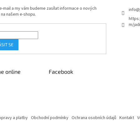
 e-mail a my vám budeme zasílat informace o nových
info
@
 na našem e-shopu.
https
m/jad
ÁSIT SE
e online
Facebook
pravy a platby
Obchodní podmínky
Ochrana osobních údajů
Kontakt
V