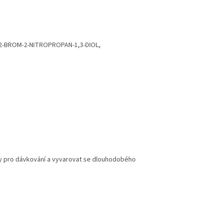
y (2-BROM-2-NITROPROPAN-1,3-DIOL,
y pro dávkování a vyvarovat se dlouhodobého