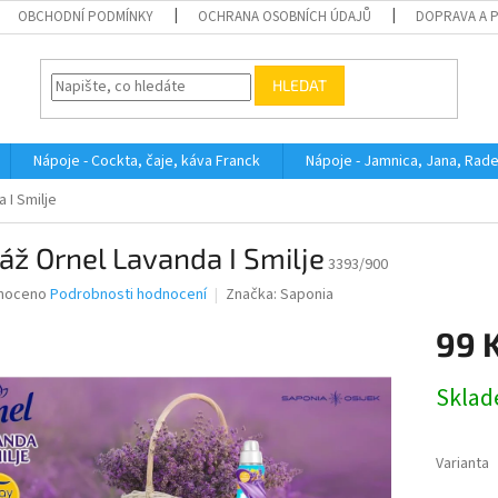
OBCHODNÍ PODMÍNKY
OCHRANA OSOBNÍCH ÚDAJŮ
DOPRAVA A 
HLEDAT
Nápoje - Cockta, čaje, káva Franck
Nápoje - Jamnica, Jana, Rad
 I Smilje
áž Ornel Lavanda I Smilje
3393/900
né
noceno
Podrobnosti hodnocení
Značka:
Saponia
ní
99 
u
Měrná
Skla
cena:
ek.
Varianta