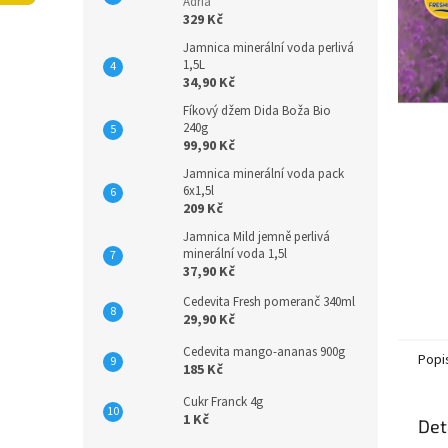
n
Adria
329 Kč
e
l
Jamnica minerální voda perlivá
1,5L
34,90 Kč
Fíkový džem Dida Boža Bio
240g
99,90 Kč
Jamnica minerální voda pack
6x1,5l
209 Kč
Jamnica Mild jemně perlivá
minerální voda 1,5l
37,90 Kč
Cedevita Fresh pomeranč 340ml
29,90 Kč
Cedevita mango-ananas 900g
Popi
185 Kč
Cukr Franck 4g
1 Kč
Det