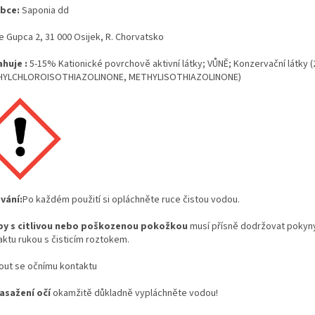
bce:
Saponia dd
e Gupca 2, 31 000 Osijek, R. Chorvatsko
huje :
5-15% Kationické povrchově aktivní látky; VŮNĚ; Konzervační látk
YLCHLOROISOTHIAZOLINONE, METHYLISOTHIAZOLINONE)
vání:
Po každém použití si opláchněte ruce čistou vodou.
y s
citlivou
nebo
poškozenou
pokožkou
musí přísně dodržovat pokyn
aktu rukou s čisticím roztokem.
out se očnímu kontaktu
asažení
očí
okamžitě důkladně vypláchněte vodou!