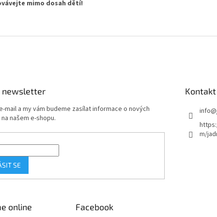
vávejte
mimo
dosah
dětí!
 newsletter
Kontakt
 e-mail a my vám budeme zasílat informace o nových
info
@
 na našem e-shopu.
https
m/jad
ÁSIT SE
e online
Facebook