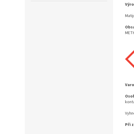
Výro
Matij
Obsa
METH
Varo
Osob
kont
Vyhn
Při
z