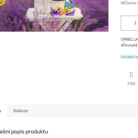
Můžeme d
ORNEL LAV
dřevnatá 
Detailní 
TISK
s
Diskuze
ailní popis produktu