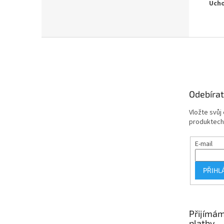
Ucho
Z
á
p
a
t
Odebírat
í
Vložte svůj
produktech
E-mail
PŘIHL
Přijímám
platby