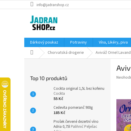
Přejít
info@jadranshop.cz
na
obsah
Dárkový poukaz
Potraviny
Vína, Likéry, piva
Domů
Chorvatská drogerie
Aviváž Ornel Lavanda
P
Aviv
o
s
Průměr
Neohod
Top 10 produktů
t
hodnoce
r
produkt
Cockta original 1,5L bez kofeinu
a
Cockta
je
55 Kč
0,0
n
z
n
Cedevita pomeranč 900g
5
í
185 Kč
hvězdič
p
Prošek červené dezertní víno
a
Adria 0,75l
Palihnić Pelješac