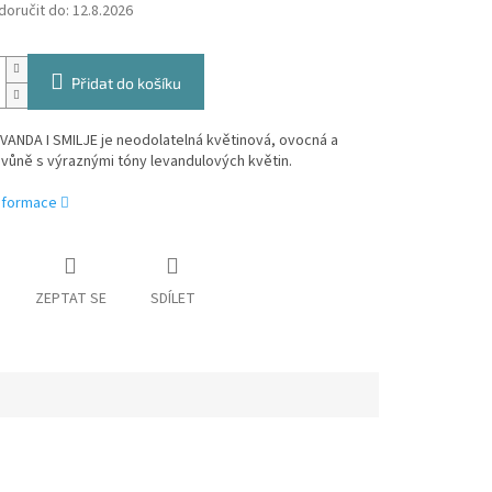
oručit do:
12.8.2026
Přidat do košíku
ANDA I SMILJE je neodolatelná květinová, ovocná a
vůně s výraznými tóny levandulových květin.
informace
ZEPTAT SE
SDÍLET