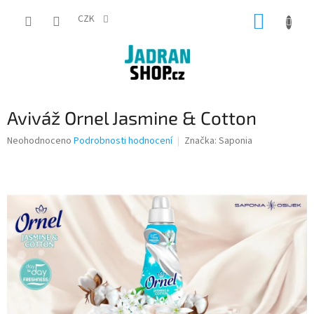
Přejít
NÁKUP
na
CZK
obsah
KOŠÍK
Aviváž Ornel Jasmine & Cotton
Průměrné
Neohodnoceno
Podrobnosti hodnocení
Značka:
Saponia
hodnocení
produktu
je
0,0
z
5
hvězdiček.