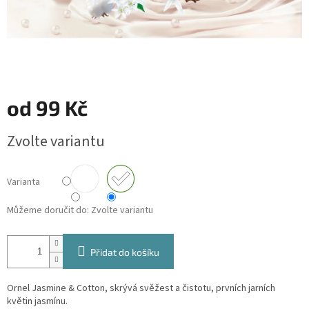
od
99 Kč
Měrná
Zvolte variantu
cena:
Varianta
Můžeme doručit do:
Zvolte variantu
Přidat do košíku
Ornel Jasmine & Cotton, skrývá svěžest a čistotu, prvních jarních
květin jasmínu.