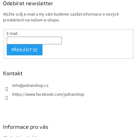
a
Odebírat newsletter
t
Vložte svůj e-mail a my vám budeme zasílat informace o nových
í
produktech na našem e-shopu.
E-mail
PŘIHLÁSIT SE
Kontakt
info
@
jadranshop.cz
https://www.facebook.com/jadranshop
Informace pro vás