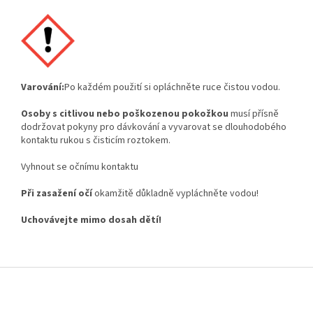
Varování:
Po každém použití si opláchněte ruce čistou vodou.
Osoby s
citlivou
nebo
poškozenou
pokožkou
musí přísně
dodržovat pokyny pro dávkování a vyvarovat se dlouhodobého
kontaktu rukou s čisticím roztokem.
Vyhnout se očnímu kontaktu
Při
zasažení
očí
okamžitě důkladně vypláchněte vodou!
Uchovávejte
mimo
dosah
dětí!
Z
á
p