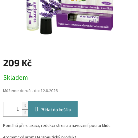
209 Kč
Měrná
Skladem
cena:
Můžeme doručit do:
12.8.2026
Přidat do košíku
Pomáhá při relaxaci, redukci stresu a navození pocitu klidu.
Aromatický aromaterapeutický produkt