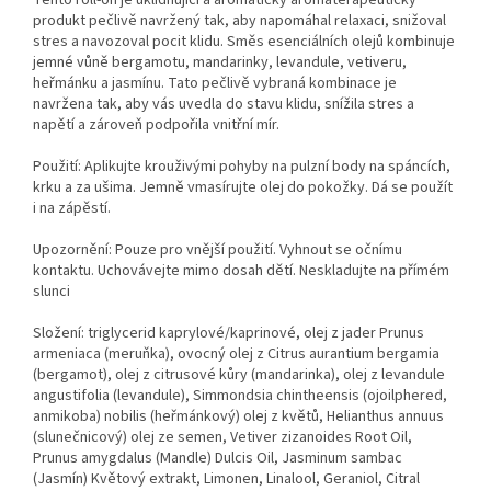
Tento roll-on je uklidňující a aromatický aromaterapeutický
produkt pečlivě navržený tak, aby napomáhal relaxaci, snižoval
stres a navozoval pocit klidu. Směs esenciálních olejů kombinuje
jemné vůně bergamotu, mandarinky, levandule, vetiveru,
heřmánku a jasmínu. Tato pečlivě vybraná kombinace je
navržena tak, aby vás uvedla do stavu klidu, snížila stres a
napětí a zároveň podpořila vnitřní mír.
Použití: Aplikujte krouživými pohyby na pulzní body na spáncích,
krku a za ušima. Jemně vmasírujte olej do pokožky. Dá se použít
i na zápěstí.
Upozornění: Pouze pro vnější použití. Vyhnout se očnímu
kontaktu. Uchovávejte mimo dosah dětí. Neskladujte na přímém
slunci
Složení: triglycerid kaprylové/kaprinové, olej z jader Prunus
armeniaca (meruňka), ovocný olej z Citrus aurantium bergamia
(bergamot), olej z citrusové kůry (mandarinka), olej z levandule
angustifolia (levandule), Simmondsia chintheensis (ojoilphered,
anmikoba) nobilis (heřmánkový) olej z květů, Helianthus annuus
(slunečnicový) olej ze semen, Vetiver zizanoides Root Oil,
Prunus amygdalus (Mandle) Dulcis Oil, Jasminum sambac
(Jasmín) Květový extrakt, Limonen, Linalool, Geraniol, Citral