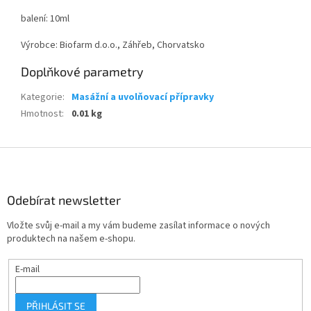
balení: 10ml
Výrobce: Biofarm d.o.o., Záhřeb, Chorvatsko
Doplňkové parametry
Kategorie
:
Masážní a uvolňovací přípravky
Hmotnost
:
0.01 kg
Z
á
p
a
Odebírat newsletter
t
Vložte svůj e-mail a my vám budeme zasílat informace o nových
í
produktech na našem e-shopu.
E-mail
PŘIHLÁSIT SE