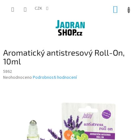
Přejít
NÁKUP
na
CZK
obsah
KOŠÍK
Aromatický antistresový Roll-On,
10ml
5862
Průměrné
Neohodnoceno
Podrobnosti hodnocení
hodnocení
produktu
je
0,0
z
5
hvězdiček.