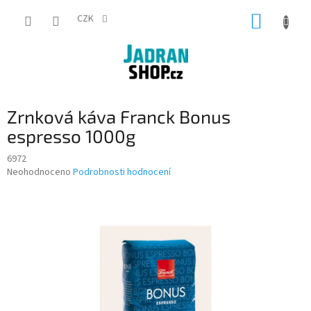
Přejít
NÁKUP
na
CZK
obsah
KOŠÍK
Zrnková káva Franck Bonus
espresso 1000g
6972
Průměrné
Neohodnoceno
Podrobnosti hodnocení
hodnocení
produktu
je
0,0
z
5
hvězdiček.