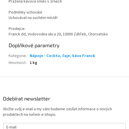
Pražená kávová směs v zrnech
Podmínky uchování:
Uchovávat na suchém místě!
Prodejce:
Franck dd, Vodovodna ulica 20, 10000 Záhřeb, Chorvatsko
Doplňkové parametry
Kategorie
:
Nápoje - Cockta, čaje, káva Franck
Hmotnost
:
1 kg
Z
á
p
a
Odebírat newsletter
t
Vložte svůj e-mail a my vám budeme zasílat informace o nových
í
produktech na našem e-shopu.
E-mail