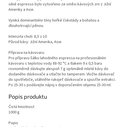
silné espresso bylo vytvořeno ze směsi kávových zrn z Jižní
Ameriky a Asie.
Vyniká dominantními tóny hořké čokolády a bohatou a
dlouhotrvající pěnou.
Intenzita chuti:
8,5 z 10
Původ kávy:
Jižní Amerika, Asie
Příprava na kávovaru:
Pro přípravu šálku lahodného espressa na profesionálním
kávovaru s teplotou vody 88-92 °C a tlakem 9 ± 0,5 baru
rovnoměrně dávkujte alespoň 7 g optimálně mleté ​​kávy do
dodaného dávkovače a stlačte ho tamperem. Vložte dávkovač
do spotřebiče, utáhněte rukojeť dávkovače a spusťte extrakci.
Po 25-30 s podávejte nápoj v doporučeném objemu 25-30 ml.
Popis produktu
Čistá hmotnost
1000 g
Popis