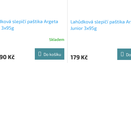
ková slepičí paštika Argeta
Lahůdková slepičí paštika A
 3x95g
Junior 3x95g
Skladem
Do košíku
Do
90 Kč
179 Kč
O
v
l
á
d
a
c
í
p
r
v