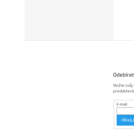
Z
á
p
a
t
Odebírat
í
Vložte svůj
produktech
E-mail
PŘIHL