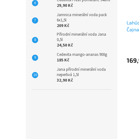
29,90 Kč
Jamnica minerální voda pack
6x1,5l
Lahůd
209 Kč
Čajna
Přírodní minerální voda Jana
0,5l
24,50 Kč
Cedevita mango-ananas 900g
169,
185 Kč
Jana přírodní minerální voda
neperlivá 1,5l
32,90 Kč