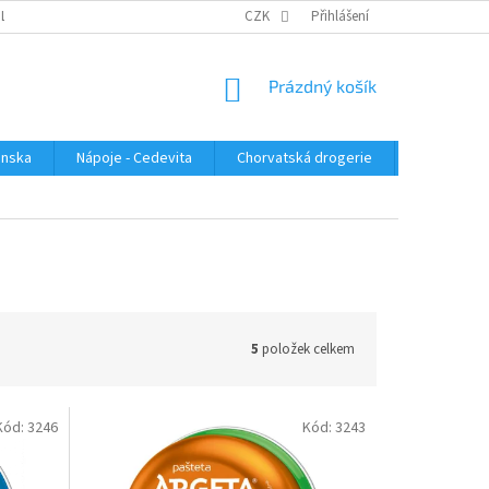
PLATBA
KONTAKTUJTE NÁS
VELKOOBCHOD
CZK
Přihlášení
HODNOCENÍ OBC
NÁKUPNÍ
Prázdný košík
KOŠÍK
enska
Nápoje - Cedevita
Chorvatská drogerie
Chorvatsk
5
položek celkem
Kód:
3246
Kód:
3243