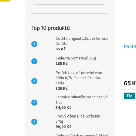
i
r
n
s
o
e
p
d
l
r
u
o
k
Top 10 produktů
d
t
Cockta original 1,5L bez kofeinu
u
ů
Cockta
Pašti
k
55 Kč
t
Cedevita pomeranč 900g
ů
185 Kč
Prošek červené dezertní víno
Adria 0,75l
Palihnić Pelješac
65 K
Adria
329 Kč
Tip
Jamnica minerální voda perlivá
1,5L
34,90 Kč
Fíkový džem Dida Boža Bio
240g
99,90 Kč
Cedevita Fresh pomeranč 340ml