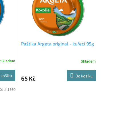
Paštika Argeta original - kuřecí 95g
Skladem
Skladem
 košíku
Do košíku
65 Kč
Kód:
1990