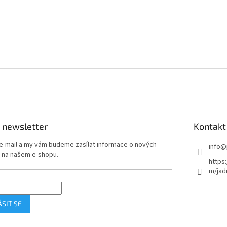
k
y
v
ý
p
i
s
u
 newsletter
Kontakt
 e-mail a my vám budeme zasílat informace o nových
info
@
 na našem e-shopu.
https
m/jad
ÁSIT SE