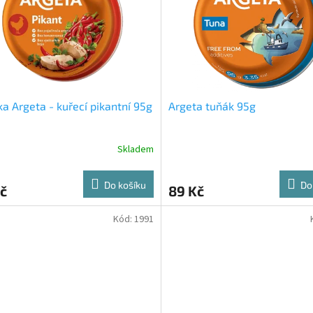
ka Argeta - kuřecí pikantní 95g
Argeta tuňák 95g
Skladem
Do košíku
Do
č
89 Kč
Kód:
1991