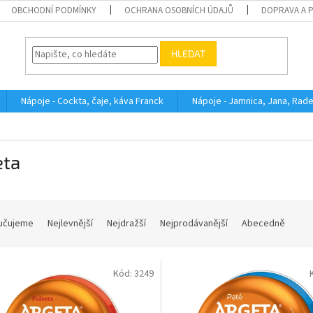
OBCHODNÍ PODMÍNKY
OCHRANA OSOBNÍCH ÚDAJŮ
DOPRAVA A 
HLEDAT
Nápoje - Cockta, čaje, káva Franck
Nápoje - Jamnica, Jana, Rad
eta
učujeme
Nejlevnější
Nejdražší
Nejprodávanější
Abecedně
Kód:
3249