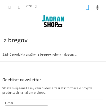
Přejít
NÁKUP
na
CZK
obsah
KOŠÍK
'z bregov
Žádné produkty značky
'z bregov
nebyly nalezeny...
Z
á
p
a
Odebírat newsletter
t
Vložte svůj e-mail a my vám budeme zasílat informace o nových
í
produktech na našem e-shopu.
E-mail