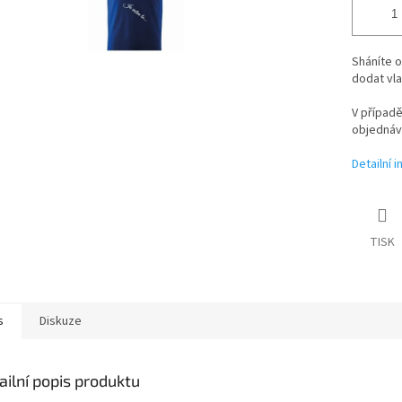
Sháníte o
dodat vlas
V případ
objednáv
Detailní 
TISK
s
Diskuze
ailní popis produktu