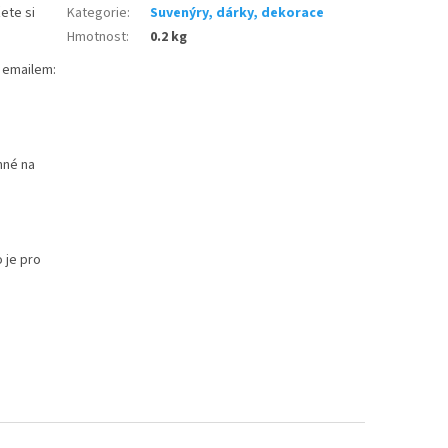
ete si
Kategorie
:
Suvenýry, dárky, dekorace
Hmotnost
:
0.2 kg
 emailem:
mné na
 je pro