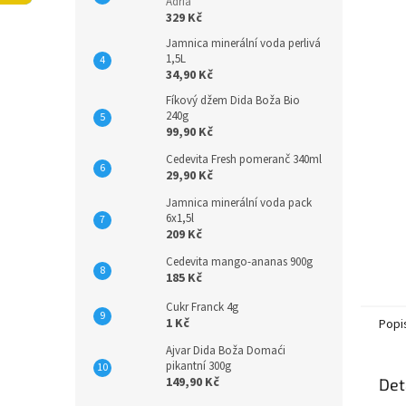
n
Adria
329 Kč
e
l
Jamnica minerální voda perlivá
1,5L
34,90 Kč
Fíkový džem Dida Boža Bio
240g
99,90 Kč
Cedevita Fresh pomeranč 340ml
29,90 Kč
Jamnica minerální voda pack
6x1,5l
209 Kč
Cedevita mango-ananas 900g
185 Kč
Cukr Franck 4g
1 Kč
Popi
Ajvar Dida Boža Domaći
pikantní 300g
149,90 Kč
Det