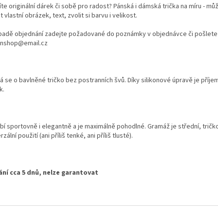
te originální dárek či sobě pro radost? Pánská i dámská trička na míru - můž
 vlastní obrázek, text, zvolit si barvu i velikost.
ípadě objednání zadejte požadované do poznámky v objednávce či pošlete
anshop@email.cz
á se o bavlněné tričko bez postranních švů. Díky silikonové úpravě je příje
k.
bí sportovně i elegantně a je maximálně pohodlné. Gramáž je střední, tričko
rzální použití (ani příliš tenké, ani příliš tlusté).
ní cca 5 dnů, nelze garantovat