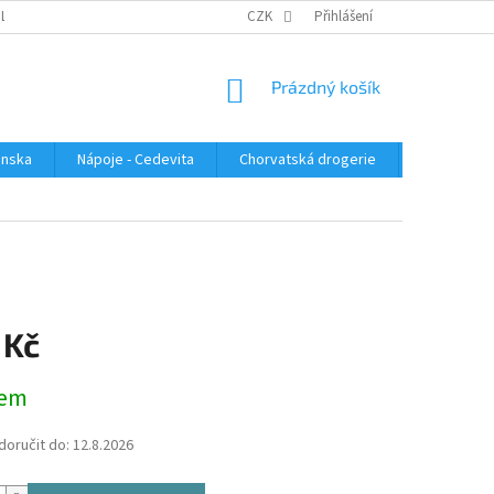
PLATBA
KONTAKTUJTE NÁS
VELKOOBCHOD
CZK
Přihlášení
HODNOCENÍ OBC
NÁKUPNÍ
Prázdný košík
KOŠÍK
enska
Nápoje - Cedevita
Chorvatská drogerie
Chorvatsk
 Kč
dem
oručit do:
12.8.2026