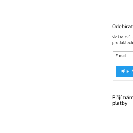
á
p
a
t
Odebírat
í
Vložte svůj
produktech
E-mail
PŘIHL
Přijímám
platby