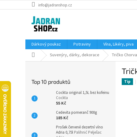
Přejít
info@jadranshop.cz
na
obsah
Dárkový poukaz
Potraviny
Vína, Likéry, piva
Domů
Suvenýry, dárky, dekorace
Tričko Chorv
P
Trič
o
s
Top 10 produktů
Tip
t
r
Cockta original 1,5L bez kofeinu
a
Cockta
55 Kč
n
n
Cedevita pomeranč 900g
í
185 Kč
p
Prošek červené dezertní víno
a
Adria 0,75l
Palihnić Pelješac