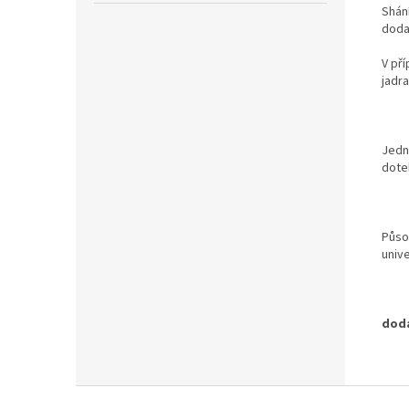
Shání
dodat
V př
jadr
Jedn
dote
Půso
unive
dodá
Z