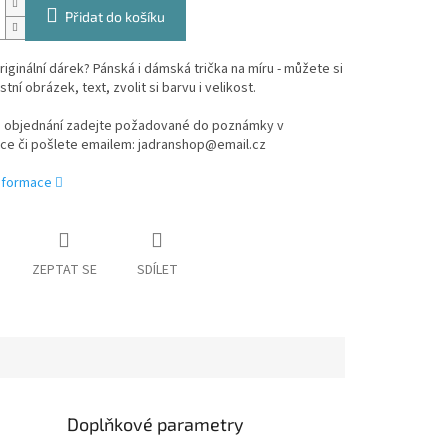
Přidat do košíku
riginální dárek? Pánská i dámská trička na míru - můžete si
tní obrázek, text, zvolit si barvu i velikost.
ě objednání zadejte požadované do poznámky v
ce či pošlete emailem: jadranshop@email.cz
informace
ZEPTAT SE
SDÍLET
Doplňkové parametry