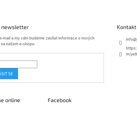
 newsletter
Kontakt
 e-mail a my vám budeme zasílat informace o nových
info
@
 na našem e-shopu.
https
m/jad
ÁSIT SE
e online
Facebook