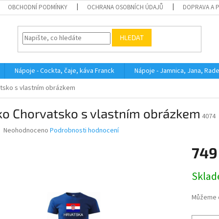
OBCHODNÍ PODMÍNKY
OCHRANA OSOBNÍCH ÚDAJŮ
DOPRAVA A 
HLEDAT
Nápoje - Cockta, čaje, káva Franck
Nápoje - Jamnica, Jana, Rad
atsko s vlastním obrázkem
ko Chorvatsko s vlastním obrázkem
4074
Průměrné
Neohodnoceno
Podrobnosti hodnocení
hodnocení
produktu
749
je
0,0
Měrná
Skla
z
cena:
5
hvězdiček.
Můžeme d