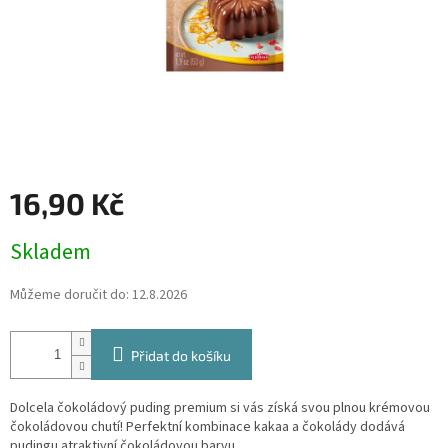
16,90 Kč
Měrná
Skladem
cena:
Můžeme doručit do:
12.8.2026
Přidat do košíku
Dolcela čokoládový puding premium si vás získá svou plnou krémovou
čokoládovou chutí! Perfektní kombinace kakaa a čokolády dodává
pudingu atraktivní čokoládovou barvu.