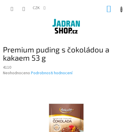
Přejít
NÁKUP
na
CZK
obsah
KOŠÍK
Premium puding s čokoládou a
kakaem 53 g
4110
Průměrné
Neohodnoceno
Podrobnosti hodnocení
hodnocení
produktu
je
0,0
z
5
hvězdiček.