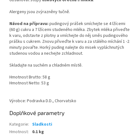
obsahovat stopy
lískových ořechů
a
mléka
.
Alergeny jsou zvýrazněny tučně.
Návod na přípravu:
pudingový prášek smíchejte se 4 lžícemi
(60 g) cukru a 7 lžícemi studeného mléka. Zbytek mléka přiveďte
k varu, odstavte z plotny a vmíchejte do něj směs pudingového
prášku s cukrem. Znovu přiveďte k varu a za stálého míchání 1 -2
minuty povařte. Horký puding nalejte do misek vypláchnutých
studenou vodou a nechejte zchladnout.
Skladujte na suchém a chladném místě.
Hmotnost Brutto: 58 g
Hmotnost Netto: 53 g
Výrobce: Podravka D.D., Chorvatsko
Doplňkové parametry
Kategorie
:
Sladkosti
Hmotnost
:
0.1 kg