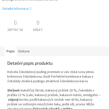
Detailní informace
ZEPTAT SE
SDÍLET
Popis
Diskuze
Detailní popis produktu
Dolcela čokoládový puding premium si vás získá svou plnou
krémovou čokoládovou chutí! Perfektní kombinace kakaa a
čokolády dodává pudingu atraktivní čokoládovou barvu.
Složení:
kukuřičný škrob, kakaový prášek 18 %, čokoláda v
prášku 13 % (cukr, kakaový prášek, kakaové máslo, emulgátor –
sójový
lecitin; podíl kakaových složek: min 41%), kakaový
prášek se sníženým množstvím tuku, jedlá sůl, aroma. Může