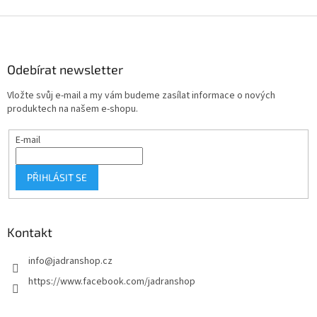
Z
á
p
a
Odebírat newsletter
t
Vložte svůj e-mail a my vám budeme zasílat informace o nových
í
produktech na našem e-shopu.
E-mail
PŘIHLÁSIT SE
Kontakt
info
@
jadranshop.cz
https://www.facebook.com/jadranshop