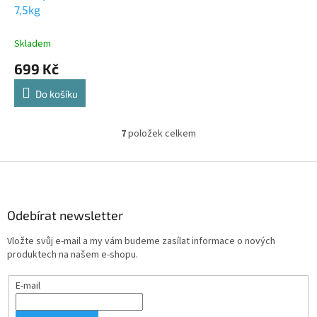
7,5kg
Skladem
699 Kč
Do košíku
7
položek celkem
O
v
l
Z
á
á
d
p
a
a
Odebírat newsletter
c
t
í
Vložte svůj e-mail a my vám budeme zasílat informace o nových
í
p
produktech na našem e-shopu.
r
v
E-mail
k
y
v