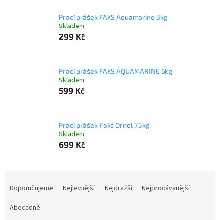
Prací prášek FAKS Aquamarine 3kg
Skladem
299 Kč
Prací prášek FAKS AQUAMARINE 6kg
Skladem
599 Kč
Prací prášek Faks Ornel 7,5kg
Skladem
699 Kč
Ř
a
Doporučujeme
Nejlevnější
Nejdražší
Nejprodávanější
z
e
Abecedně
n