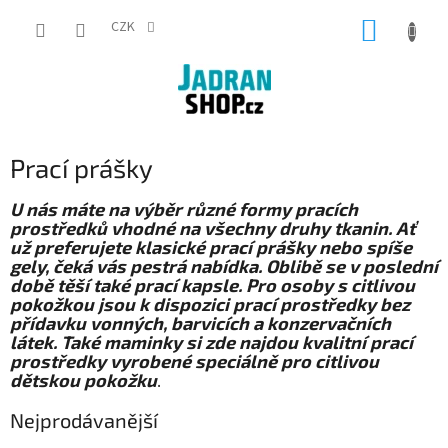
Přejít
NÁKUP
na
CZK
obsah
KOŠÍK
Prací prášky
U nás máte na výběr různé formy pracích
prostředků vhodné na všechny druhy tkanin. Ať
už preferujete klasické prací prášky nebo spíše
gely, čeká vás pestrá nabídka. Oblibě se v poslední
době těší také prací kapsle. Pro osoby s citlivou
pokožkou jsou k dispozici prací prostředky bez
přídavku vonných, barvicích a konzervačních
látek. Také maminky si zde najdou kvalitní prací
prostředky vyrobené speciálně pro citlivou
dětskou pokožku
.
Nejprodávanější