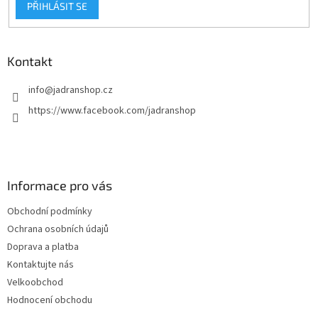
PŘIHLÁSIT SE
ý
p
i
s
Kontakt
u
info
@
jadranshop.cz
https://www.facebook.com/jadranshop
Informace pro vás
Obchodní podmínky
Ochrana osobních údajů
Doprava a platba
Kontaktujte nás
Velkoobchod
Hodnocení obchodu