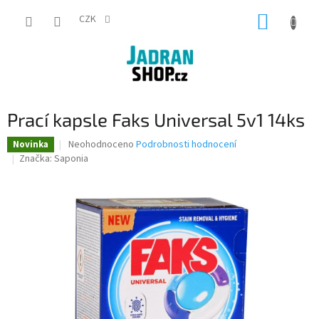
Přejít
NÁKUP
na
CZK
obsah
KOŠÍK
Prací kapsle Faks Universal 5v1 14ks
Průměrné
Neohodnoceno
Podrobnosti hodnocení
Novinka
hodnocení
Značka:
Saponia
produktu
je
0,0
z
5
hvězdiček.