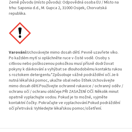
Země původu (místo původu): Odpovědná osoba EU / Místo na
trhu: Saponia d.d., M. Gupca 2, 31000 Osijek, Chorvatská
republika.
Varování:
Uchovávejte mimo dosah dětí. Pevně ​​uzavřete víko.
Po každém mytí si opláchněte ruce v čisté vodě. Osoby s
citlivou nebo poškozenou pokožkou musí přísně dodržovat
pokyny k dávkování a vyhýbat se dlouhodobému kontaktu rukou
s roztokem detergentu."Způsobuje vážné podráždění očí.Je-li
nutná lékařská pomoc, ukažte obal nebo štítek.Uchovávejte
mimo dosah dětí.Používejte ochranné rukavice / ochranný oděv /
ochranu očí / ochranu obličeje.PŘI ZASAŽENÍ OČÍ: Několik minut
opatrně vyplachujte vodou. Pokud je to možné, vyjměte
kontaktní čočky. Pokračujte ve vyplachování.Pokud podráždění
očí přetrvává: Vyhledejte lékařskou pomoc/ošetření.
Z