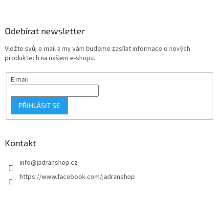
á
p
a
Odebírat newsletter
t
Vložte svůj e-mail a my vám budeme zasílat informace o nových
í
produktech na našem e-shopu.
E-mail
PŘIHLÁSIT SE
Kontakt
info
@
jadranshop.cz
https://www.facebook.com/jadranshop