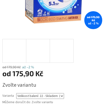
od 179,90
Kč
až –2 %
od 179,90 Kč
až –2 %
od
175,90 Kč
Měrná
Zvolte variantu
cena:
Varianta
Můžeme doručit do:
Zvolte variantu