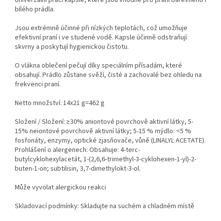
Univerzální prací kapsle, které jsou vhodné pro praní barevného i
bílého prádla.
Jsou extrémně účinné při nízkých teplotách, což umožňuje
efektivní praní i ve studené vodě. Kapsle účinně odstraňují
skvrny a poskytují hygienickou čistotu.
O vlákna oblečení pečují díky speciálním přísadám, které
obsahují. Prádlo zůstane svěží, čisté a zachovalé bez ohledu na
frekvenci praní.
Netto množství: 14x21 g=462 g
Složení / Složení: ≥30% aniontové povrchově aktivní látky, 5-
15% neiontové povrchově aktivní látky; 5-15 % mýdlo: <5 %
fosfonáty, enzymy, optické zjasňovače, vůně (LINALYL ACETATE).
Prohlášení o alergenech: Obsahuje: 4-terc-
butylcyklohexylacetát, 1-(2,6,6-trimethyl-3-cyklohexen-1-yl)-2-
buten-1-on; subtilisin, 3,7-dimethylokt-3-ol.
Může vyvolat alergickou reakci
Skladovací podmínky: Skladujte na suchém a chladném místě