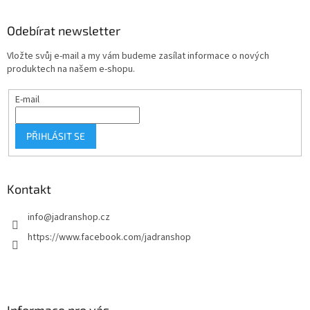
á
p
a
Odebírat newsletter
t
Vložte svůj e-mail a my vám budeme zasílat informace o nových
í
produktech na našem e-shopu.
E-mail
PŘIHLÁSIT SE
Kontakt
info
@
jadranshop.cz
https://www.facebook.com/jadranshop