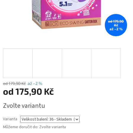
od 179,90
Kč
až –2 %
od 179,90 Kč
až –2 %
od
175,90 Kč
Měrná
Zvolte variantu
cena:
Varianta
Můžeme doručit do:
Zvolte variantu