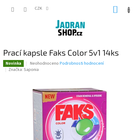
Přejít
NÁKUP
na
CZK
obsah
KOŠÍK
Prací kapsle Faks Color 5v1 14ks
Průměrné
Neohodnoceno
Podrobnosti hodnocení
Novinka
hodnocení
Značka:
Saponia
produktu
je
0,0
z
5
hvězdiček.