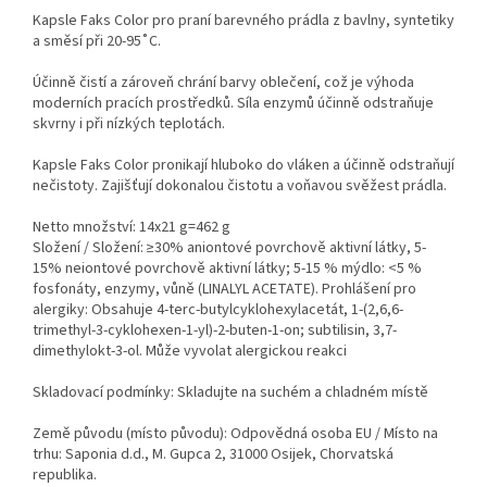
Kapsle Faks Color pro praní barevného prádla z bavlny, syntetiky
a směsí při 20-95˚C.
Účinně čistí a zároveň chrání barvy oblečení, což je výhoda
moderních pracích prostředků. Síla enzymů účinně odstraňuje
skvrny i při nízkých teplotách.
Kapsle Faks Color pronikají hluboko do vláken a účinně odstraňují
nečistoty. Zajišťují dokonalou čistotu a voňavou svěžest prádla.
Netto množství: 14x21 g=462 g
Složení / Složení: ≥30% aniontové povrchově aktivní látky, 5-
15% neiontové povrchově aktivní látky; 5-15 % mýdlo: <5 %
fosfonáty, enzymy, vůně (LINALYL ACETATE). Prohlášení pro
alergiky: Obsahuje 4-terc-butylcyklohexylacetát, 1-(2,6,6-
trimethyl-3-cyklohexen-1-yl)-2-buten-1-on; subtilisin, 3,7-
dimethylokt-3-ol. Může vyvolat alergickou reakci
Skladovací podmínky: Skladujte na suchém a chladném místě
Země původu (místo původu): Odpovědná osoba EU / Místo na
trhu: Saponia d.d., M. Gupca 2, 31000 Osijek, Chorvatská
republika.