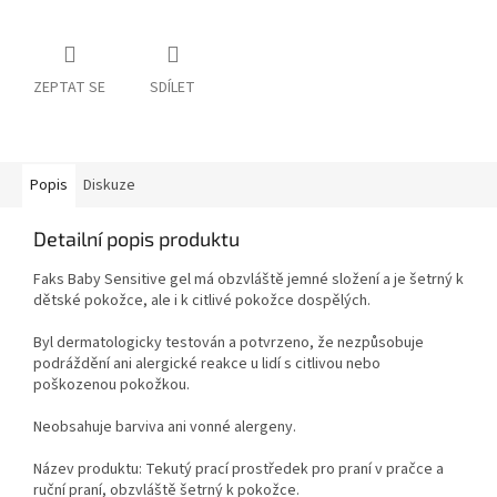
ZEPTAT SE
SDÍLET
Popis
Diskuze
Detailní popis produktu
Faks Baby Sensitive gel má obzvláště jemné složení a je šetrný k
dětské pokožce, ale i k citlivé pokožce dospělých.
Byl dermatologicky testován a potvrzeno, že nezpůsobuje
podráždění ani alergické reakce u lidí s citlivou nebo
poškozenou pokožkou.
Neobsahuje barviva ani vonné alergeny.
Název produktu: Tekutý prací prostředek pro praní v pračce a
ruční praní, obzvláště šetrný k pokožce.