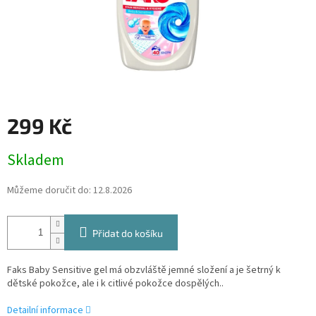
299 Kč
Měrná
Skladem
cena:
Můžeme doručit do:
12.8.2026
Přidat do košíku
Faks Baby Sensitive gel má obzvláště jemné složení a je šetrný k
dětské pokožce, ale i k citlivé pokožce dospělých..
Detailní informace