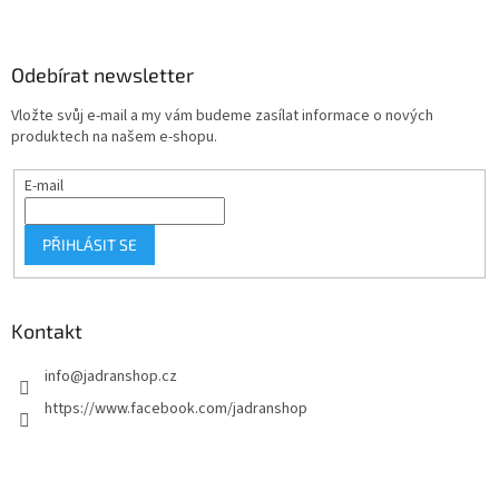
Z
á
p
a
Odebírat newsletter
t
Vložte svůj e-mail a my vám budeme zasílat informace o nových
í
produktech na našem e-shopu.
E-mail
PŘIHLÁSIT SE
Kontakt
info
@
jadranshop.cz
https://www.facebook.com/jadranshop