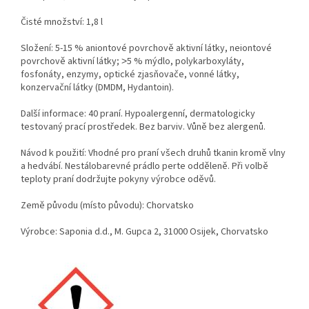
Čisté množství: 1,8 l
Složení: 5-15 % aniontové povrchově aktivní látky, neiontové
povrchově aktivní látky; ˃5 % mýdlo, polykarboxyláty,
fosfonáty, enzymy, optické zjasňovače, vonné látky,
konzervační látky (DMDM, Hydantoin).
Další informace: 40 praní. Hypoalergenní, dermatologicky
testovaný prací prostředek. Bez barviv. Vůně bez alergenů.
Návod k použití: Vhodné pro praní všech druhů tkanin kromě vlny
a hedvábí. Nestálobarevné prádlo perte odděleně. Při volbě
teploty praní dodržujte pokyny výrobce oděvů.
Země původu (místo původu): Chorvatsko
Výrobce: Saponia d.d., M. Gupca 2, 31000 Osijek, Chorvatsko