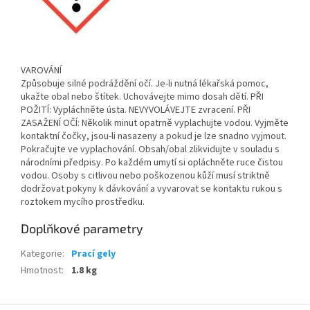
VAROVÁNÍ
Způsobuje silné podráždění očí. Je-li nutná lékařská pomoc,
ukažte obal nebo štítek. Uchovávejte mimo dosah dětí. PŘI
POŽITÍ: Vypláchněte ústa. NEVYVOLÁVEJTE zvracení. PŘI
ZASAŽENÍ OČÍ: Několik minut opatrně vyplachujte vodou. Vyjměte
kontaktní čočky, jsou-li nasazeny a pokud je lze snadno vyjmout.
Pokračujte ve vyplachování. Obsah/obal zlikvidujte v souladu s
národními předpisy. Po každém umytí si opláchněte ruce čistou
vodou. Osoby s citlivou nebo poškozenou kůží musí striktně
dodržovat pokyny k dávkování a vyvarovat se kontaktu rukou s
roztokem mycího prostředku.
Doplňkové parametry
Kategorie
:
Prací gely
Hmotnost
:
1.8 kg