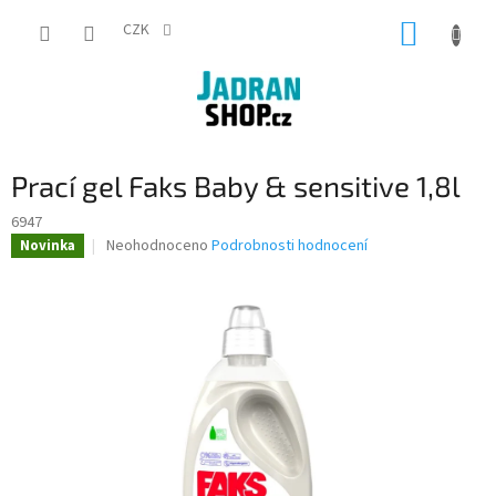
Přejít
NÁKUP
na
CZK
obsah
KOŠÍK
Prací gel Faks Baby & sensitive 1,8l
6947
Průměrné
Neohodnoceno
Podrobnosti hodnocení
Novinka
hodnocení
produktu
je
0,0
z
5
hvězdiček.