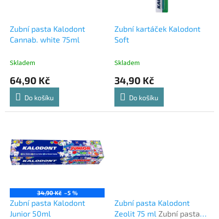
r
o
d
Zubní pasta Kalodont
Zubní kartáček Kalodont
u
Cannab. white 75ml
Soft
k
t
Skladem
Skladem
ů
64,90 Kč
34,90 Kč
Do košíku
Do košíku
34,90 Kč
–5 %
Zubní pasta Kalodont
Zubní pasta Kalodont
Junior 50ml
Zeolit ​​75 ml
Zubní pasta