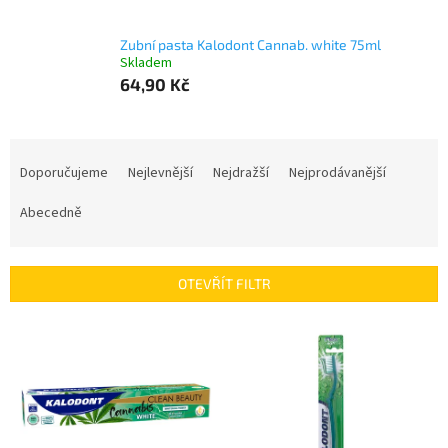
Zubní pasta Kalodont Cannab. white 75ml
Skladem
64,90 Kč
Ř
a
Doporučujeme
Nejlevnější
Nejdražší
Nejprodávanější
z
e
Abecedně
n
í
p
OTEVŘÍT FILTR
r
o
V
d
ý
u
p
k
i
t
s
ů
p