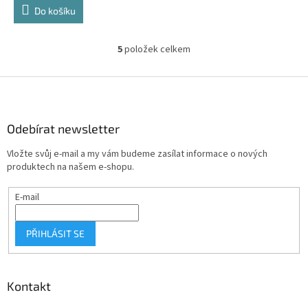
Do košíku
5
položek celkem
O
v
l
Z
á
á
d
p
a
a
Odebírat newsletter
c
t
í
Vložte svůj e-mail a my vám budeme zasílat informace o nových
í
p
produktech na našem e-shopu.
r
v
E-mail
k
y
v
PŘIHLÁSIT SE
ý
p
i
s
Kontakt
u