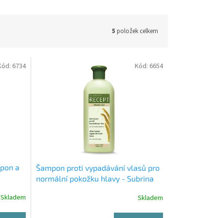
5
položek celkem
Kód:
6734
Kód:
6654
mpon a
Šampon proti vypadávání vlasů pro
normální pokožku hlavy - Subrina
Recipe (400 ml)
Skladem
Skladem