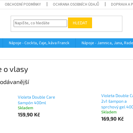
OBCHODNÍ PODMÍNKY
OCHRANA OSOBNÍCH ÚDAJŮ
DOPRAVA A 
HLEDAT
Nápoje - Cockta, čaje, káva Franck
Nápoje - Jamnica, Jana, Rad
 o vlasy
odávanější
Violeta Double C
Violeta Double Care
2v1 šampon a
šampón 400ml
sprchový gel 40
Skladem
Skladem
159,90 Kč
169,90 Kč