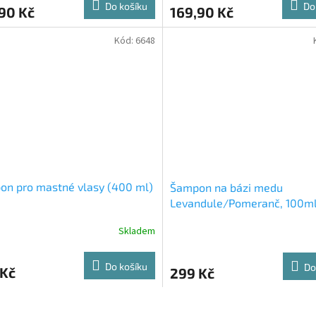
Do košíku
Do
90 Kč
169,90 Kč
Kód:
6648
on pro mastné vlasy (400 ml)
Šampon na bázi medu
Levandule/Pomeranč, 100m
Skladem
Do košíku
Do
 Kč
299 Kč
O