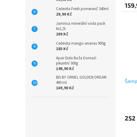
159,
Cedevita Fresh pomeranč 340ml
29,90 Kč
Jamnica minerální voda pack
6x1,5l
209 Kč
Cedevita mango-ananas 900g
185 Kč
Ajvar Dida Boža Domaći
pikantní 300g
149,90 Kč
BIS BY ORNEL GOLDEN DREAM
Šamp
400 ml
169,90 Kč
252