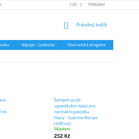
PLATBA
KONTAKTUJTE NÁS
VELKOOBCHOD
CZK
Přihlášení
HODNOCENÍ OBC
NÁKUPNÍ
Prázdný košík
KOŠÍK
enska
Nápoje - Cedevita
Chorvatská drogerie
Chorvatsk
are
Šampon proti
vypadávání vlasů pro
0 ml
normální pokožku
hlavy - Subrina Recipe
(400 ml)
Skladem
252 Kč