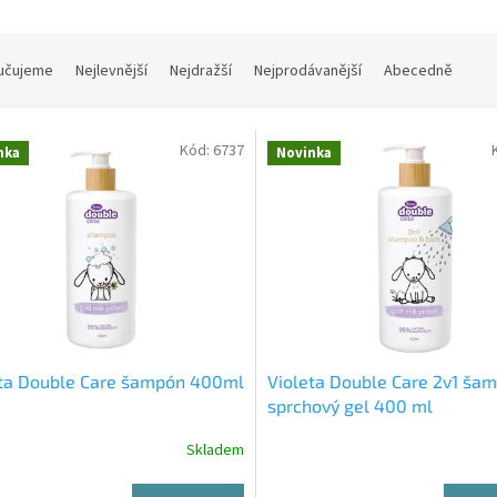
učujeme
Nejlevnější
Nejdražší
Nejprodávanější
Abecedně
Kód:
6737
nka
Novinka
eta Double Care šampón 400ml
Violeta Double Care 2v1 ša
sprchový gel 400 ml
Skladem