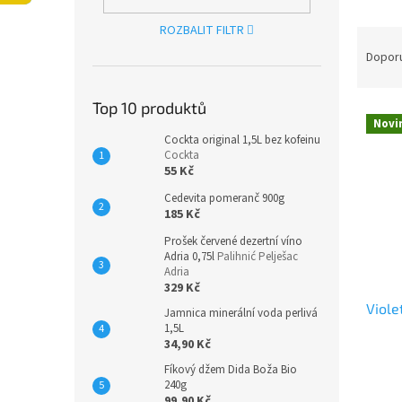
n
e
ROZBALIT FILTR
Ř
l
a
Dopor
z
e
Top 10 produktů
V
n
Novi
ý
í
Cockta original 1,5L bez kofeinu
p
p
Cockta
55 Kč
i
r
s
o
Cedevita pomeranč 900g
p
d
185 Kč
r
u
Prošek červené dezertní víno
o
k
Adria 0,75l
Palihnić Pelješac
d
t
Adria
329 Kč
u
ů
Viol
k
Jamnica minerální voda perlivá
1,5L
t
34,90 Kč
ů
Fíkový džem Dida Boža Bio
240g
99,90 Kč