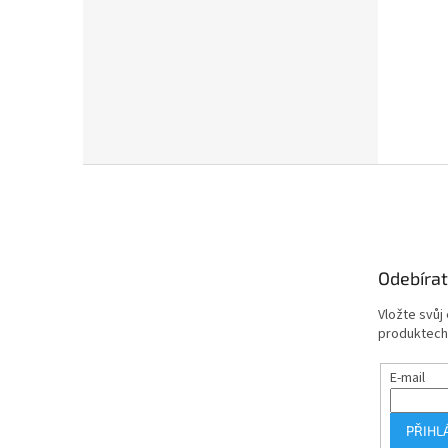
Z
á
p
a
t
Odebírat
í
Vložte svůj
produktech
E-mail
PŘIHL