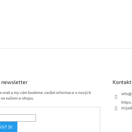
v
l
á
d
a
c
í
p
r
v
k
y
v
ý
p
 newsletter
Kontakt
i
s
 e-mail a my vám budeme zasílat informace o nových
info
@
u
 na našem e-shopu.
https
m/jad
ÁSIT SE