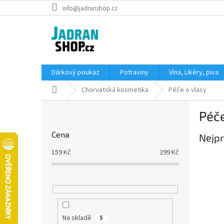
Přejít
info@jadranshop.cz
na
obsah
Dárkový poukaz
Potraviny
Vína, Likéry, piva
Domů
Chorvatská kosmetika
Péče o vlasy
P
Péče
o
s
Cena
Nejpr
t
r
159
Kč
299
Kč
a
n
n
í
p
a
Na skladě
5