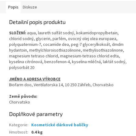
Popis
Diskuze
Detailní popis produktu
SLOŽENÍ:
aqua, laureth sulfát sodný, kokamidopropylbetain,
chlorid sodný, glycerin, parfém, ovocný olej olea europaea,
polyquaternium-7, cocamide dea, peg-7 glycerylkokoát, dmdm
hydantoin, methylchloroisothiazolinone, methylisothiazolinone,
magnesium tetraso chlorid, magnesium-tetraso chlorid edta,
kyselina citrónová, benzofenon-4, kyselina mléčná, laktát sodný,
polysorbát 20
JMÉNO A ADRESA VÝROBCE
Biofarm doo, Ventilatorska 14, 10 250 Záhřeb, Chorvatsko
Země původu:
Chorvatsko
Doplňkové parametry
Kategorie
:
Kosmetické dárkové balíčky
Hmotnost
:
0.4 kg