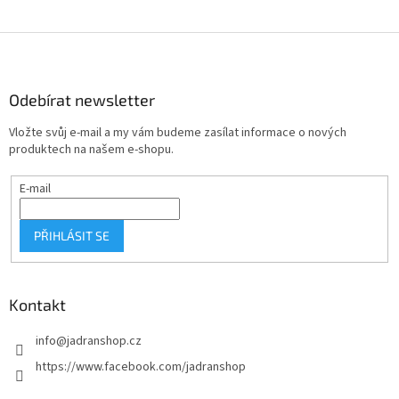
Z
á
p
a
Odebírat newsletter
t
Vložte svůj e-mail a my vám budeme zasílat informace o nových
í
produktech na našem e-shopu.
E-mail
PŘIHLÁSIT SE
Kontakt
info
@
jadranshop.cz
https://www.facebook.com/jadranshop