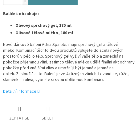
Balíček obsahuje:
Olivový sprchový gel, 180 ml
Olivové tělové mléko, 180 ml
Nové dárkové balení Adria Spa obsahuje sprchový gel a tělové
mléko.
Kombinací těchto dvou produktů vplujete do zcela nových
prostorů v péči o tělo.
Sprchový gel vyživí vaše tělo a zanechá na
pokožce příjemnou vůni, zatímco tělové mléko udělá finální akt ochrany
pokožky před vnějšími vlivy a umožní jí být jemná a jemná na
dotek.
Zasloužíš si to.
Balení je ve 4 různých vůních.
Levandule, růže,
slaměnka a oliva, vyberte si svou oblíbenou kombinaci.
Detailní informace
ZEPTAT SE
SDÍLET