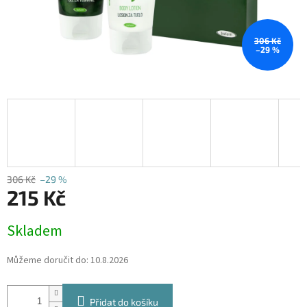
306 Kč
–29 %
306 Kč
–29 %
215 Kč
Měrná
Skladem
cena:
Můžeme doručit do:
10.8.2026
Přidat do košíku