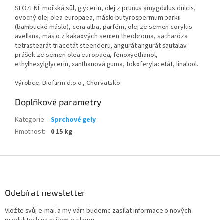
SLOŽENÍ: mořská sůl, glycerin, olej z prunus amygdalus dulcis,
ovocný olej olea europaea, máslo butyrospermum parkii
(bambucké máslo), cera alba, parfém, olej ze semen corylus
avellana, máslo z kakaových semen theobroma, sacharóza
tetrastearát triacetát steenderu, angurát angurát sautalav
prášek ze semen olea europaea, fenoxyethanol,
ethylhexylglycerin, xanthanová guma, tokoferylacetát, linalool.
Výrobce: Biofarm d.o.o., Chorvatsko
Doplňkové parametry
Kategorie
:
Sprchové gely
Hmotnost
:
0.15 kg
Z
á
p
a
Odebírat newsletter
t
Vložte svůj e-mail a my vám budeme zasílat informace o nových
í