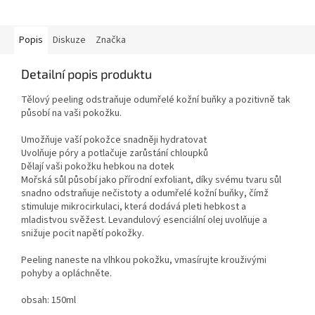
Popis
Diskuze
Značka
Detailní popis produktu
Tělový peeling odstraňuje odumřelé kožní buňky a pozitivně tak
působí na vaši pokožku.
Umožňuje vaší pokožce snadněji hydratovat
Uvolňuje póry a potlačuje zarůstání chloupků
Dělají vaši pokožku hebkou na dotek
Mořská sůl působí jako přírodní exfoliant, díky svému tvaru sůl
snadno odstraňuje nečistoty a odumřelé kožní buňky, čímž
stimuluje mikrocirkulaci, která dodává pleti hebkost a
mladistvou svěžest. Levandulový esenciální olej uvolňuje a
snižuje pocit napětí pokožky.
Peeling naneste na vlhkou pokožku, vmasírujte krouživými
pohyby a opláchněte.
obsah: 150ml