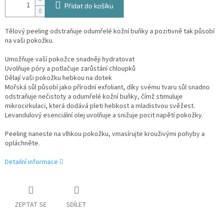
Přidat do košíku
Tělový peeling odstraňuje odumřelé kožní buňky a pozitivně tak působí
na vaši pokožku.
Umožňuje vaší pokožce snadněji hydratovat
Uvolňuje póry a potlačuje zarůstání chloupků
Dělají vaši pokožku hebkou na dotek
Mořská sůl působí jako přírodní exfoliant, díky svému tvaru sůl snadno
odstraňuje nečistoty a odumřelé kožní buňky, čímž stimuluje
mikrocirkulaci, která dodává pleti hebkost a mladistvou svěžest.
Levandulový esenciální olej uvolňuje a snižuje pocit napětí pokožky.
Peeling naneste na vlhkou pokožku, vmasírujte krouživými pohyby a
opláchněte.
Detailní informace
ZEPTAT SE
SDÍLET