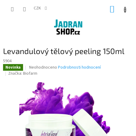
Přejít
NÁKUP
na
CZK
obsah
KOŠÍK
Levandulový tělový peeling 150ml
5904
Průměrné
Neohodnoceno
Podrobnosti hodnocení
Novinka
hodnocení
Značka:
Biofarm
produktu
je
0,0
z
5
hvězdiček.