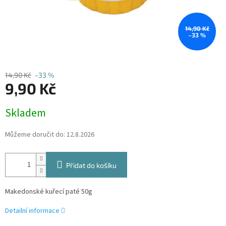
14,90 Kč
–33 %
14,90 Kč
–33 %
9,90 Kč
Měrná
Skladem
cena:
Můžeme doručit do:
12.8.2026
Přidat do košíku
Makedonské kuřecí paté 50g
Detailní informace