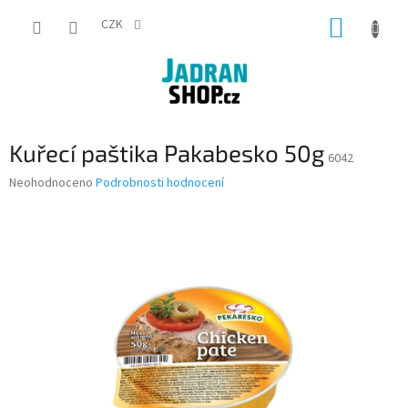
Přejít
NÁKUP
na
CZK
obsah
KOŠÍK
Kuřecí paštika Pakabesko 50g
6042
Průměrné
Neohodnoceno
Podrobnosti hodnocení
hodnocení
produktu
je
0,0
z
5
hvězdiček.