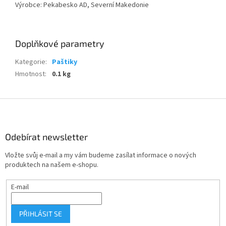
Výrobce: Pekabesko AD, Severní Makedonie
Doplňkové parametry
Kategorie
:
Paštiky
Hmotnost
:
0.1 kg
Z
á
p
a
Odebírat newsletter
t
Vložte svůj e-mail a my vám budeme zasílat informace o nových
í
produktech na našem e-shopu.
E-mail
PŘIHLÁSIT SE