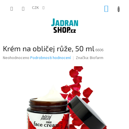
Přejít
NÁKUP
na
CZK
obsah
KOŠÍK
Krém na obličej růže, 50 ml
6606
Průměrné
Neohodnoceno
Podrobnosti hodnocení
Značka:
Biofarm
hodnocení
produktu
je
0,0
z
5
hvězdiček.