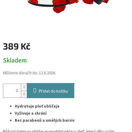
389 Kč
Měrná
Skladem
cena:
Můžeme doručit do:
12.8.2026
Přidat do košíku
Hydratuje pleť obličeje
Vyživuje a chrání
Bez parabenů a umělých barviv
Růžový krém na obličej je produkt péče o pleť, který díky svým