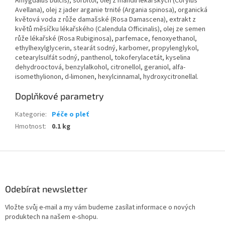
Amygdalus Dulcis), sorbitol, olej z mandlí lékařských (Corylus
Avellana), olej z jader arganie trnité (Argania spinosa), organická
květová voda z růže damašské (Rosa Damascena), extrakt z
květů měsíčku lékařského (Calendula Officinalis), olej ze semen
růže lékařské (Rosa Rubiginosa), parfemace, fenoxyethanol,
ethylhexylglycerin, stearát sodný, karbomer, propylenglykol,
cetearylsulfát sodný, panthenol, tokoferylacetát, kyselina
dehydrooctová, benzylalkohol, citronellol, geraniol, alfa-
isomethylionon, d-limonen, hexylcinnamal, hydroxycitronellal.
Doplňkové parametry
Kategorie
:
Péče o pleť
Hmotnost
:
0.1 kg
Z
á
p
a
Odebírat newsletter
t
Vložte svůj e-mail a my vám budeme zasílat informace o nových
í
produktech na našem e-shopu.