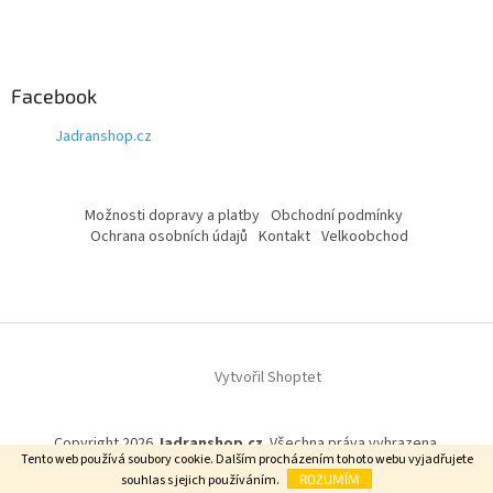
Facebook
Jadranshop.cz
Možnosti dopravy a platby
Obchodní podmínky
Ochrana osobních údajů
Kontakt
Velkoobchod
Vytvořil Shoptet
Copyright 2026
Jadranshop.cz
. Všechna práva vyhrazena.
Tento web používá soubory cookie. Dalším procházením tohoto webu vyjadřujete
souhlas s jejich používáním.
ROZUMÍM