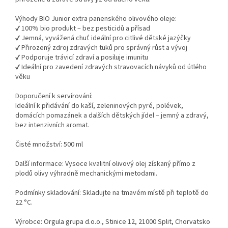
Výhody BIO Junior extra panenského olivového oleje:
✔ 100% bio produkt – bez pesticidů a přísad
✔ Jemná, vyvážená chuť ideální pro citlivé dětské jazýčky
✔ Přirozený zdroj zdravých tuků pro správný růst a vývoj
✔ Podporuje trávicí zdraví a posiluje imunitu
✔ Ideální pro zavedení zdravých stravovacích návyků od útlého
věku
Doporučení k servírování:
Ideální k přidávání do kaší, zeleninových pyré, polévek,
domácích pomazánek a dalších dětských jídel – jemný a zdravý,
bez intenzivních aromat.
Čisté množství: 500 ml
Další informace: Vysoce kvalitní olivový olej získaný přímo z
plodů olivy výhradně mechanickými metodami.
Podmínky skladování: Skladujte na tmavém místě při teplotě do
22 °C.
Výrobce: Orgula grupa d.o.o., Stinice 12, 21000 Split, Chorvatsko