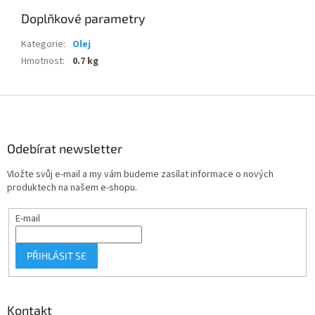
Doplňkové parametry
Kategorie
:
Olej
Hmotnost
:
0.7 kg
Z
á
p
a
Odebírat newsletter
t
Vložte svůj e-mail a my vám budeme zasílat informace o nových
í
produktech na našem e-shopu.
E-mail
PŘIHLÁSIT SE
Kontakt