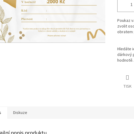
Poukaz v
zvolit o
obratem p
Hledáte i
dárkový 
hodnotě. 
TISK
s
Diskuze
ailní popis produktu