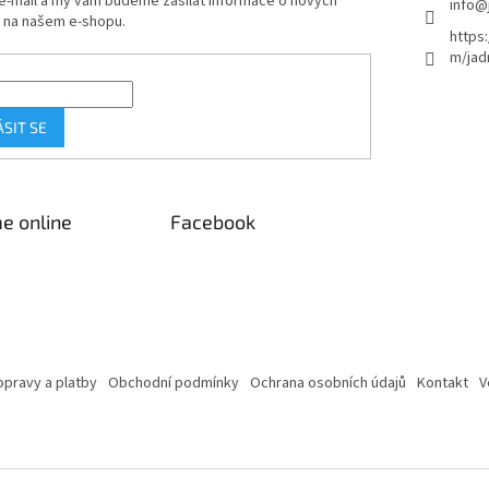
 e-mail a my vám budeme zasílat informace o nových
info
@
 na našem e-shopu.
https
m/jad
ÁSIT SE
e online
Facebook
pravy a platby
Obchodní podmínky
Ochrana osobních údajů
Kontakt
V