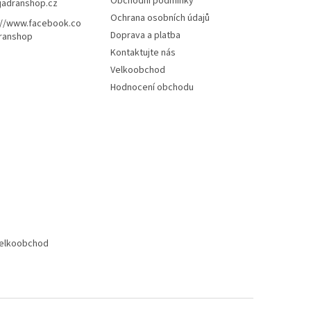
Obchodní podmínky
jadranshop.cz
Ochrana osobních údajů
://www.facebook.co
Doprava a platba
ranshop
Kontaktujte nás
Velkoobchod
Hodnocení obchodu
elkoobchod