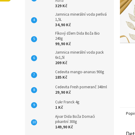
n
Adria
329 Kč
e
l
Jamnica minerální voda perlivá
1,5L
34,90 Kč
Fíkový džem Dida Boža Bio
240g
99,90 Kč
Jamnica minerální voda pack
6x1,5l
209 Kč
Cedevita mango-ananas 900g
185 Kč
Cedevita Fresh pomeranč 340ml
29,90 Kč
Cukr Franck 4g
1 Kč
Popi
Ajvar Dida Boža Domaći
pikantní 300g
149,90 Kč
Det