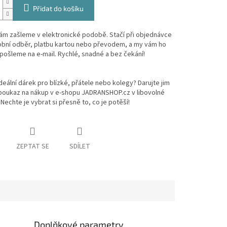
Přidat do košíku
ám zašleme v elektronické podobě. Stačí při objednávce
sobní odběr, platbu kartou nebo převodem, a my vám ho
ošleme na e-mail. Rychlé, snadné a bez čekání!
deální dárek pro blízké, přátele nebo kolegy? Darujte jim
poukaz na nákup v e-shopu JADRANSHOP.cz v libovolné
Nechte je vybrat si přesně to, co je potěší!
ZEPTAT SE
SDÍLET
Doplňkové parametry