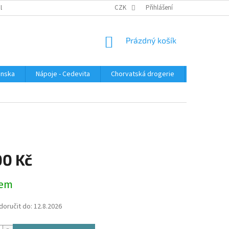
PLATBA
KONTAKTUJTE NÁS
VELKOOBCHOD
CZK
Přihlášení
HODNOCENÍ OBC
NÁKUPNÍ
Prázdný košík
KOŠÍK
enska
Nápoje - Cedevita
Chorvatská drogerie
Chorvatsk
00 Kč
dem
oručit do:
12.8.2026