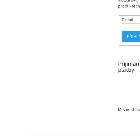
Vložte svůj
produktech
E-mail
PŘIHL
Přijímám
platby
Možnosti do