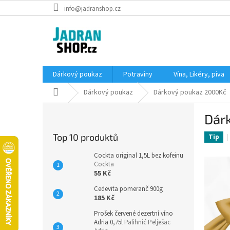
Přejít
info@jadranshop.cz
na
obsah
Dárkový poukaz
Potraviny
Vína, Likéry, piva
Domů
Dárkový poukaz
Dárkový poukaz 2000Kč
P
Dár
o
s
Top 10 produktů
Tip
t
r
Cockta original 1,5L bez kofeinu
a
Cockta
55 Kč
n
n
Cedevita pomeranč 900g
í
185 Kč
p
Prošek červené dezertní víno
a
Adria 0,75l
Palihnić Pelješac