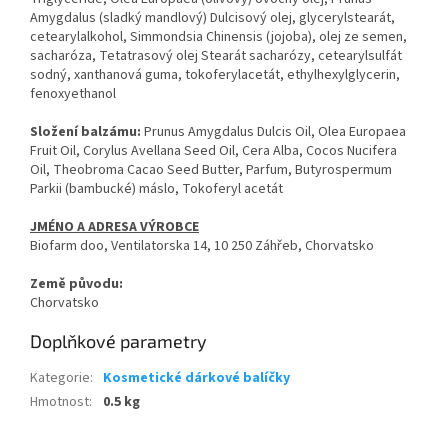
Amygdalus (sladký mandlový) Dulcisový olej, glycerylstearát,
cetearylalkohol, Simmondsia Chinensis (jojoba), olej ze semen,
sacharóza, Tetatrasový olej Stearát sacharózy, cetearylsulfát
sodný, xanthanová guma, tokoferylacetát, ethylhexylglycerin,
fenoxyethanol
Složení balzámu:
Prunus Amygdalus Dulcis Oil, Olea Europaea
Fruit Oil, Corylus Avellana Seed Oil, Cera Alba, Cocos Nucifera
Oil, Theobroma Cacao Seed Butter, Parfum, Butyrospermum
Parkii (bambucké) máslo, Tokoferyl acetát
JMÉNO A ADRESA VÝROBCE
Biofarm doo, Ventilatorska 14, 10 250 Záhřeb, Chorvatsko
Země původu:
Chorvatsko
Doplňkové parametry
Kategorie
:
Kosmetické dárkové balíčky
Hmotnost
:
0.5 kg