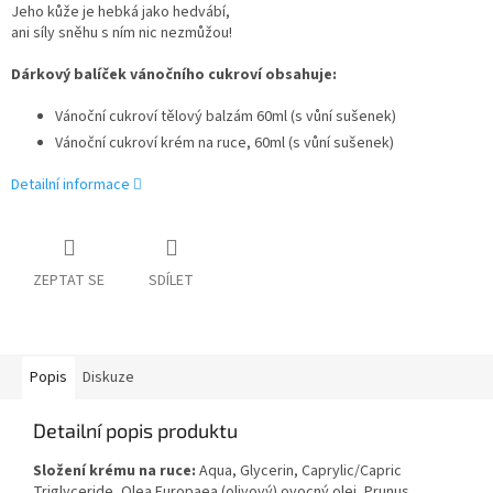
Jeho kůže je hebká jako hedvábí,
ani síly sněhu s ním nic nezmůžou!
Dárkový balíček vánočního cukroví obsahuje:
Vánoční cukroví tělový balzám 60ml (s vůní sušenek)
Vánoční cukroví krém na ruce, 60ml (s vůní sušenek)
Detailní informace
ZEPTAT SE
SDÍLET
Popis
Diskuze
Detailní popis produktu
Složení krému na ruce:
Aqua, Glycerin, Caprylic/Capric
Triglyceride, Olea Europaea (olivový) ovocný olej, Prunus