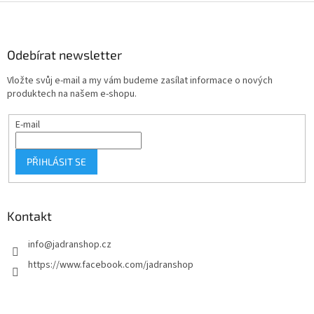
Z
á
p
a
Odebírat newsletter
t
Vložte svůj e-mail a my vám budeme zasílat informace o nových
í
produktech na našem e-shopu.
E-mail
PŘIHLÁSIT SE
Kontakt
info
@
jadranshop.cz
https://www.facebook.com/jadranshop