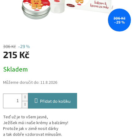
306 Kč
–29 %
306 Kč
–29 %
215 Kč
Měrná
Skladem
cena:
Můžeme doručit do:
11.8.2026
Přidat do košíku
Teď už je to všem jasné,
Ježíšek má i naše krémy a balzámy!
Protože jak v zimě nosit dárky
a tak dobře vzdorovat mínusům.