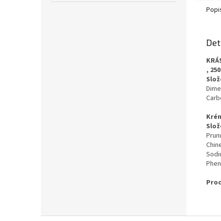
Popi
Det
KRÁS
, 25
Slože
Dime
Carb
Krém
Slože
Prun
Chin
Sodi
Phen
Prod
Z