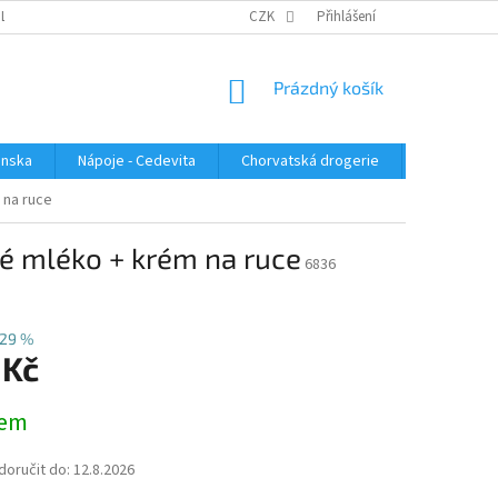
PLATBA
KONTAKTUJTE NÁS
VELKOOBCHOD
CZK
Přihlášení
HODNOCENÍ OBC
NÁKUPNÍ
Prázdný košík
KOŠÍK
enska
Nápoje - Cedevita
Chorvatská drogerie
Chorvatsk
 na ruce
vé mléko + krém na ruce
6836
29 %
 Kč
dem
oručit do:
12.8.2026