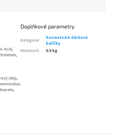
Doplňkové parametry
Kosmetické dárkové
Kategorie
:
balíčky
ic Acid,
Hmotnost
:
0.5 kg
etrolatum,
ový olej),
 Simmondsia
tearate,