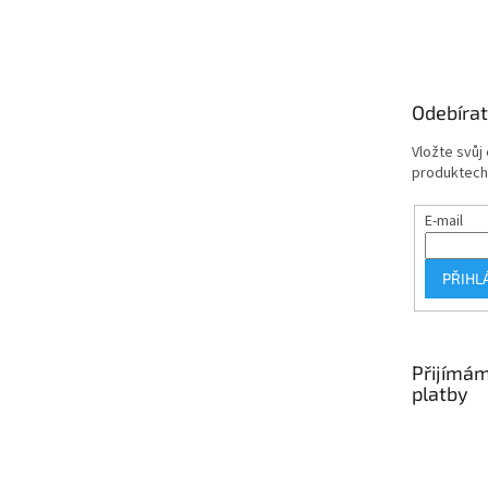
á
p
a
t
Odebírat
í
Vložte svůj
produktech
E-mail
PŘIHL
Přijímám
platby