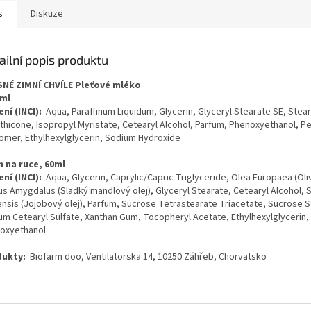
s
Diskuze
ailní popis produktu
NÉ ZIMNÍ CHVÍLE Pleťové mléko
0ml
ní (INCI):
Aqua, Paraffinum Liquidum, Glycerin, Glyceryl Stearate SE, Stear
thicone, Isopropyl Myristate, Cetearyl Alcohol, Parfum, Phenoxyethanol, P
omer, Ethylhexylglycerin, Sodium Hydroxide
 na ruce, 60ml
ní (INCI):
Aqua, Glycerin, Caprylic/Capric Triglyceride, Olea Europaea (Oliv
us Amygdalus (Sladký mandlový olej), Glyceryl Stearate, Cetearyl Alcohol,
ensis (Jojobový olej), Parfum, Sucrose Tetrastearate Triacetate, Sucrose S
um Cetearyl Sulfate, Xanthan Gum, Tocopheryl Acetate, Ethylhexylglycerin,
oxyethanol
ukty:
Biofarm doo, Ventilatorska 14, 10250 Záhřeb, Chorvatsko