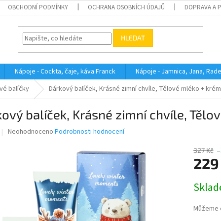
OBCHODNÍ PODMÍNKY
OCHRANA OSOBNÍCH ÚDAJŮ
DOPRAVA A 
HLEDAT
Nápoje - Cockta, čaje, káva Franck
Nápoje - Jamnica, Jana, Rad
vé balíčky
Dárkový balíček, Krásné zimní chvíle, Tělové mléko + krém
ový balíček, Krásné zimní chvíle, Tělo
Průměrné
Neohodnoceno
Podrobnosti hodnocení
hodnocení
produktu
327 Kč
–
je
229
0,0
z
Měrná
Skla
5
cena:
hvězdiček.
Můžeme d