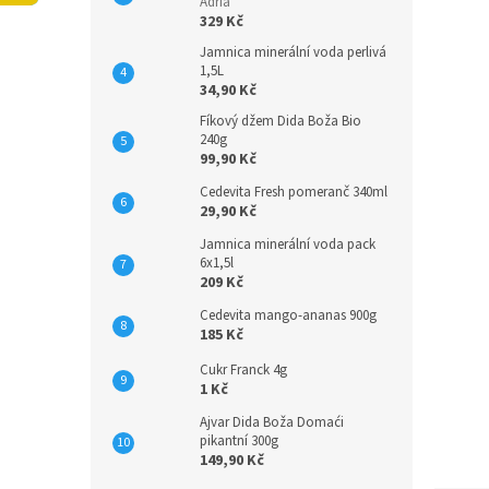
n
Adria
329 Kč
e
l
Jamnica minerální voda perlivá
1,5L
34,90 Kč
Fíkový džem Dida Boža Bio
240g
99,90 Kč
Cedevita Fresh pomeranč 340ml
29,90 Kč
Jamnica minerální voda pack
6x1,5l
209 Kč
Cedevita mango-ananas 900g
185 Kč
Cukr Franck 4g
1 Kč
Ajvar Dida Boža Domaći
pikantní 300g
149,90 Kč