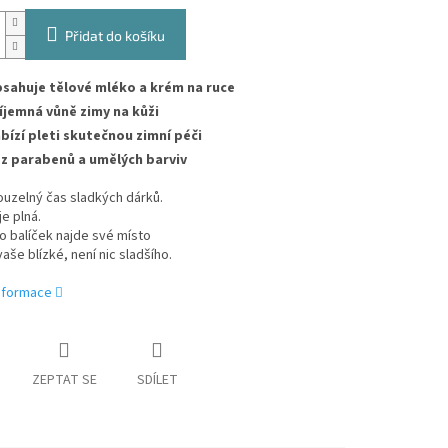
Přidat do košíku
sahuje tělové mléko a krém na ruce
íjemná vůně zimy na kůži
bízí pleti skutečnou zimní péči
z parabenů a umělých barviv
kouzelný čas sladkých dárků.
je plná.
to balíček najde své místo
vaše blízké, není nic sladšího.
informace
ZEPTAT SE
SDÍLET