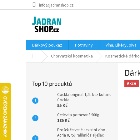
Přejít
info@jadranshop.cz
na
obsah
Dárkový poukaz
Potraviny
Vína, Likéry, piva
Domů
Chorvatská kosmetika
Kosmetické dárko
P
Dárk
o
s
Top 10 produktů
Akce
t
r
Cockta original 1,5L bez kofeinu
a
Cockta
55 Kč
n
n
Cedevita pomeranč 900g
í
185 Kč
p
Prošek červené dezertní víno
a
Adria 0,75l
Palihnić Pelješac