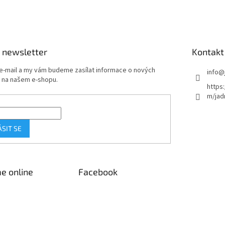
 newsletter
Kontakt
 e-mail a my vám budeme zasílat informace o nových
info
@
 na našem e-shopu.
https
m/jad
ÁSIT SE
e online
Facebook