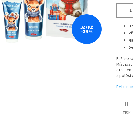
Ob
327 Kč
–29 %
Př
Na
Be
Blíží se 
Místnost 
Ať si ten
a potěší 
Detailní 
TISK