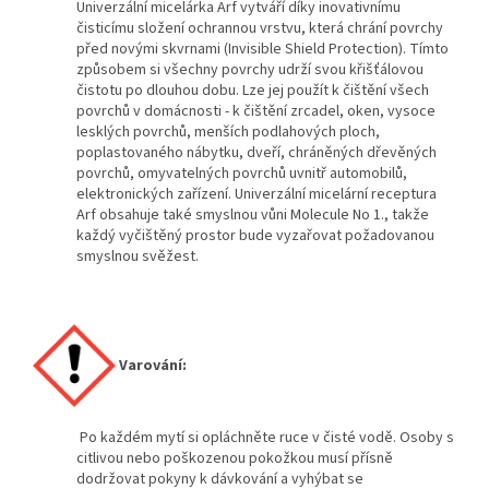
Univerzální micelárka Arf vytváří díky inovativnímu
čisticímu složení ochrannou vrstvu, která chrání povrchy
před novými skvrnami (Invisible Shield Protection). Tímto
způsobem si všechny povrchy udrží svou křišťálovou
čistotu po dlouhou dobu. Lze jej použít k čištění všech
povrchů v domácnosti - k čištění zrcadel, oken, vysoce
lesklých povrchů, menších podlahových ploch,
poplastovaného nábytku, dveří, chráněných dřevěných
povrchů, omyvatelných povrchů uvnitř automobilů,
elektronických zařízení. Univerzální micelární receptura
Arf obsahuje také smyslnou vůni Molecule No 1., takže
každý vyčištěný prostor bude vyzařovat požadovanou
smyslnou svěžest.
Varování:
Po každém mytí si opláchněte ruce v čisté vodě. Osoby s
citlivou nebo poškozenou pokožkou musí přísně
dodržovat pokyny k dávkování a vyhýbat se