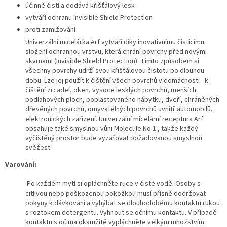
účinně čistí a dodává křišťálový lesk
vytváří ochranu Invisible Shield Protection
proti zamlžování
Univerzální micelárka Arf vytváří díky inovativnímu čisticímu
složení ochrannou vrstvu, která chrání povrchy před novými
skvrnami (Invisible Shield Protection). Tímto způsobem si
všechny povrchy udrží svou křišťálovou čistotu po dlouhou
dobu. Lze jej použít k čištění všech povrchů v domácnosti - k
čištění zrcadel, oken, vysoce lesklých povrchů, menších
podlahových ploch, poplastovaného nábytku, dveří, chráněných
dřevěných povrchů, omyvatelných povrchů uvnitř automobilů,
elektronických zařízení. Univerzální micelární receptura Arf
obsahuje také smyslnou vůni Molecule No 1., takže každý
vyčištěný prostor bude vyzařovat požadovanou smyslnou
svěžest.
Varování:
Po každém mytí si opláchněte ruce v čisté vodě. Osoby s
citlivou nebo poškozenou pokožkou musí přísně dodržovat
pokyny k dávkování a vyhýbat se dlouhodobému kontaktu rukou
s roztokem detergentu. Vyhnout se očnímu kontaktu. V případě
kontaktu s očima okamžitě vypláchněte velkým množstvím