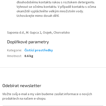
dlouhodobému kontaktu rukou s roztokem detergentu.
Vyhnout se očnímu kontaktu. V případě kontaktu s očima
okamžitě vypláchněte velkým množstvím vody.
Uchovávejte mimo dosah dětí.
Saponia d.d., M. Gupca 2, Osijek, Chorvatsko
Doplňkové parametry
Kategorie
:
Čistící prostředky
Hmotnost
:
0.6 kg
Z
á
p
a
Odebírat newsletter
t
Vložte svůj e-mail a my vám budeme zasílat informace o nových
í
produktech na našem e-shopu.