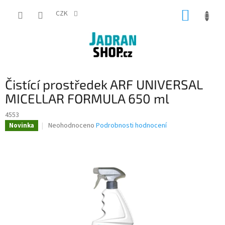
Přejít
NÁKUP
na
CZK
obsah
KOŠÍK
Čistící prostředek ARF UNIVERSAL
MICELLAR FORMULA 650 ml
4553
Průměrné
Neohodnoceno
Podrobnosti hodnocení
Novinka
hodnocení
produktu
je
0,0
z
5
hvězdiček.