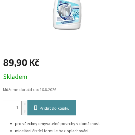
89,90 Kč
Měrná
Skladem
cena:
Můžeme doručit do:
10.8.2026
Přidat do košíku
pro všechny omyvatelné povrchy v domácnosti
micelární čistící formule bez oplachování