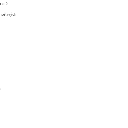
trané
 hořlavých
é