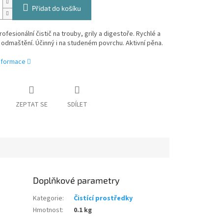
Přidat do košíku
Profesionální čistič na trouby, grily a digestoře.
Rychlé a
 odmaštění.
Účinný i na studeném povrchu.
Aktivní pěna.
informace
ZEPTAT SE
SDÍLET
Doplňkové parametry
Kategorie
:
Čistící prostředky
Hmotnost
:
0.1 kg