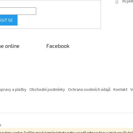
m/jad
ÁSIT SE
e online
Facebook
pravy a platby
Obchodní podmínky
Ochrana osobních údajů
Kontakt
V
.
soubory cookie. Dalším procházením tohoto webu vyjadřujete souhlas s jejich používán