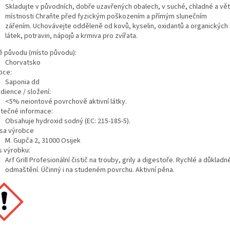
Skladujte v původních, dobře uzavřených obalech, v suché, chladné a vě
místnosti Chraňte před fyzickým poškozením a přímým slunečním
zářením.
Uchovávejte odděleně od kovů, kyselin, oxidantů a organických
látek, potravin, nápojů a krmiva pro zvířata.
 původu (místo původu):
Chorvatsko
bce:
Saponia dd
dience / složení:
<5% neiontové povrchově aktivní látky.
tečné informace:
Obsahuje hydroxid sodný (EC: 215-185-5).
sa výrobce
M. Gupča 2, 31000 Osijek
s výrobku:
Arf Grill Profesionální čistič na trouby, grily a digestoře.
Rychlé a důkladn
odmaštění.
Účinný i na studeném povrchu.
Aktivní pěna.