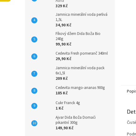
n
Adria
329 Kč
e
l
Jamnica minerální voda perlivá
1,5L
34,90 Kč
Fíkový džem Dida Boža Bio
240g
99,90 Kč
Cedevita Fresh pomeranč 340ml
29,90 Kč
Jamnica minerální voda pack
6x1,5l
209 Kč
Cedevita mango-ananas 900g
Popi
185 Kč
Cukr Franck 4g
1 Kč
Det
Ajvar Dida Boža Domaći
Čist
pikantní 300g
149,90 Kč
Podm