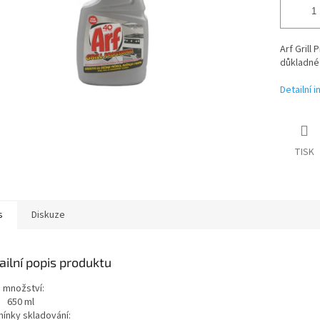
Arf Grill 
důkladné
Detailní 
TISK
s
Diskuze
ailní popis produktu
é množství:
650 ml
ínky skladování: