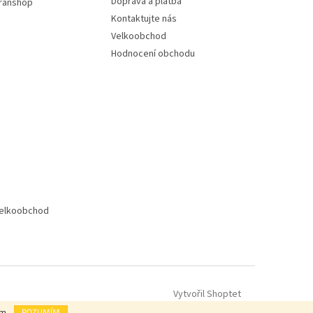
Doprava a platba
ranshop
Kontaktujte nás
Velkoobchod
Hodnocení obchodu
elkoobchod
Vytvořil Shoptet
ím.
ROZUMÍM