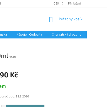
PLATBA
KONTAKTUJTE NÁS
VELKOOBCHOD
CZK
Přihlášení
HODNOCENÍ OBC
NÁKUPNÍ
Prázdný košík
KOŠÍK
enska
Nápoje - Cedevita
Chorvatská drogerie
Chorvatsk
50ml
4550
,90 Kč
dem
oručit do:
12.8.2026