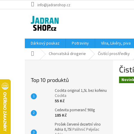
Přejít
info@jadranshop.cz
na
obsah
Dárkový poukaz
Potraviny
Vína, Likéry, piva
Domů
Chorvatská drogerie
Čistící prostředky
P
Čist
o
s
Top 10 produktů
Novin
t
r
Cockta original 1,5L bez kofeinu
a
Cockta
55 Kč
n
n
Cedevita pomeranč 900g
í
185 Kč
p
Prošek červené dezertní víno
a
Adria 0,75l
Palihnić Pelješac