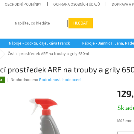
OBCHODNÍ PODMÍNKY
OCHRANA OSOBNÍCH ÚDAJŮ
DOPRAVA A 
HLEDAT
Nápoje - Cockta, čaje, káva Franck
Nápoje - Jamnica, Jana, Rad
Čistící prostředek ARF na trouby a grily 650ml
ící prostředek ARF na trouby a grily 6
Průměrné
Neohodnoceno
Podrobnosti hodnocení
ka
hodnocení
produktu
129
je
0,0
Měrná
Skla
z
cena:
5
hvězdiček.
Můžeme d