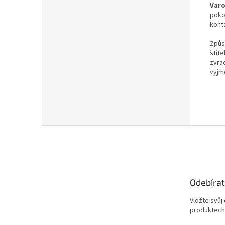
Varo
poko
kont
Způs
štít
zvra
vyjm
Z
á
p
a
t
Odebírat
í
Vložte svůj
produktech