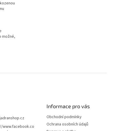
oškozenou
ému
e
to možné,
Informace pro vás
Obchodní podmínky
jadranshop.cz
Ochrana osobních údajů
://www.facebook.co