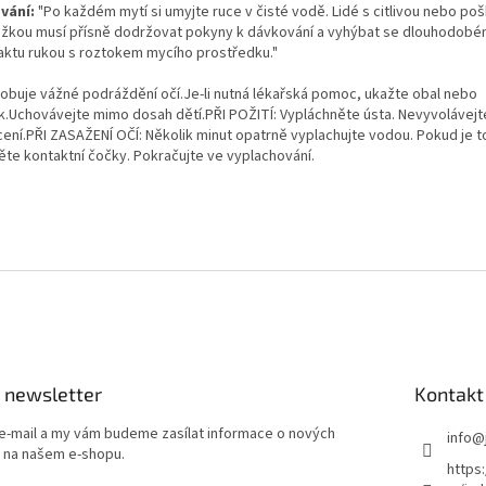
vání:
"Po každém mytí si umyjte ruce v čisté vodě. Lidé s citlivou nebo p
žkou musí přísně dodržovat pokyny k dávkování a vyhýbat se dlouhodob
aktu rukou s roztokem mycího prostředku."
obuje vážné podráždění očí.Je-li nutná lékařská pomoc, ukažte obal nebo
ek.Uchovávejte mimo dosah dětí.PŘI POŽITÍ: Vypláchněte ústa. Nevyvolávejt
cení.PŘI ZASAŽENÍ OČÍ: Několik minut opatrně vyplachujte vodou. Pokud je 
ěte kontaktní čočky. Pokračujte ve vyplachování.
 newsletter
Kontakt
 e-mail a my vám budeme zasílat informace o nových
info
@
 na našem e-shopu.
https