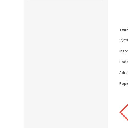
Země
Výro
Ingre
Doda
Adre
Popi