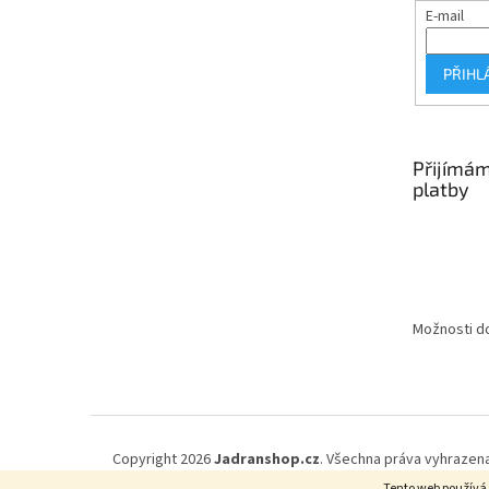
E-mail
PŘIHL
Přijímám
platby
Možnosti do
Copyright 2026
Jadranshop.cz
. Všechna práva vyhrazena
Tento web používá 