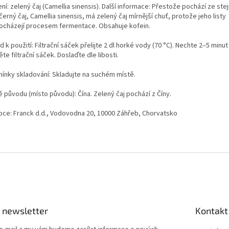
ní: zelený čaj (Camellia sinensis). Další informace: Přestože pochází ze stej
černý čaj, Camellia sinensis, má zelený čaj mírnější chuť, protože jeho listy
ocházejí procesem fermentace. Obsahuje kofein.
 k použití: Filtrační sáček přelijte 2 dl horké vody (70 °C). Nechte 2–5 minut
te filtrační sáček. Doslaďte dle libosti.
ínky skladování: Skladujte na suchém místě.
 původu (místo původu): Čína. Zelený čaj pochází z Číny.
bce: Franck d.d., Vodovodna 20, 10000 Záhřeb, Chorvatsko
 newsletter
Kontakt