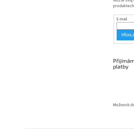
Vložte svůj
produktech
E-mail
PŘIHL
Přijímám
platby
Možnosti do