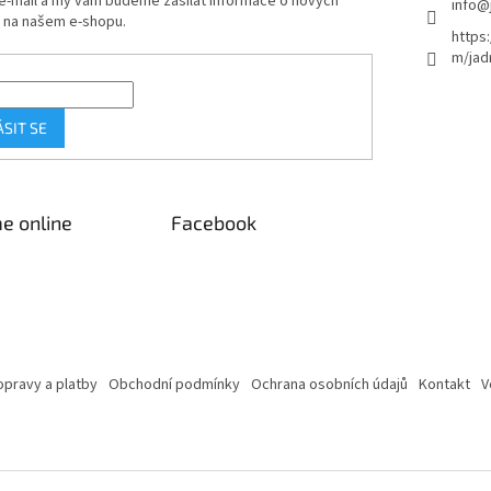
 e-mail a my vám budeme zasílat informace o nových
info
@
 na našem e-shopu.
https
m/jad
ÁSIT SE
e online
Facebook
pravy a platby
Obchodní podmínky
Ochrana osobních údajů
Kontakt
V