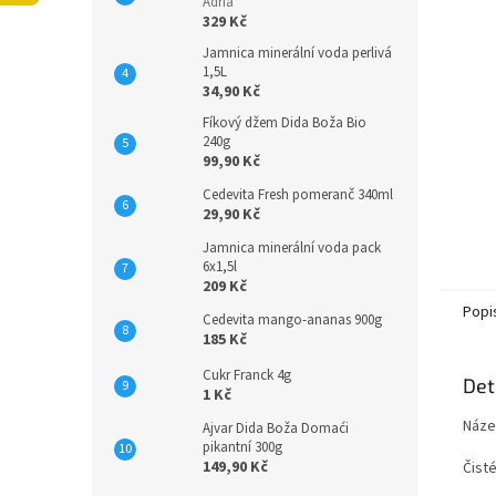
n
Adria
329 Kč
e
l
Jamnica minerální voda perlivá
1,5L
34,90 Kč
Fíkový džem Dida Boža Bio
240g
99,90 Kč
Cedevita Fresh pomeranč 340ml
29,90 Kč
Jamnica minerální voda pack
6x1,5l
209 Kč
Popi
Cedevita mango-ananas 900g
185 Kč
Cukr Franck 4g
Det
1 Kč
Náze
Ajvar Dida Boža Domaći
pikantní 300g
149,90 Kč
Čisté