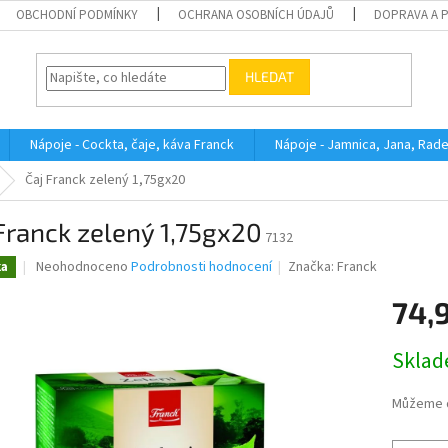
OBCHODNÍ PODMÍNKY
OCHRANA OSOBNÍCH ÚDAJŮ
DOPRAVA A 
HLEDAT
Nápoje - Cockta, čaje, káva Franck
Nápoje - Jamnica, Jana, Rad
Čaj Franck zelený 1,75gx20
Franck zelený 1,75gx20
7132
Průměrné
Neohodnoceno
Podrobnosti hodnocení
Značka:
Franck
ka
hodnocení
produktu
74,
je
0,0
Měrná
Skla
z
cena:
5
hvězdiček.
Můžeme d