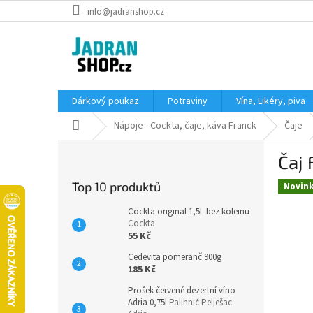
Přejít
info@jadranshop.cz
na
obsah
Dárkový poukaz
Potraviny
Vína, Likéry, piva
Domů
Nápoje - Cockta, čaje, káva Franck
Čaje
P
Čaj 
o
s
Top 10 produktů
Novin
t
r
Cockta original 1,5L bez kofeinu
a
Cockta
55 Kč
n
n
Cedevita pomeranč 900g
í
185 Kč
p
Prošek červené dezertní víno
a
Adria 0,75l
Palihnić Pelješac