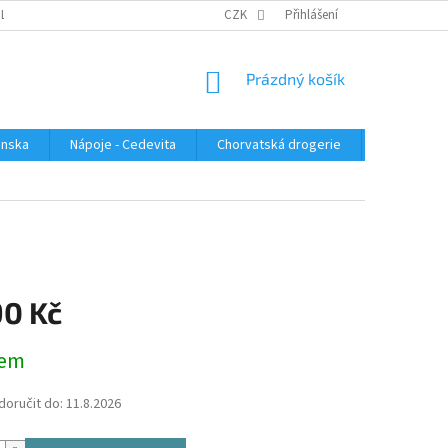
PLATBA
KONTAKTUJTE NÁS
VELKOOBCHOD
CZK
Přihlášení
HODNOCENÍ OBC
NÁKUPNÍ
Prázdný košík
KOŠÍK
enska
Nápoje - Cedevita
Chorvatská drogerie
Chorvatsk
90 Kč
dem
oručit do:
11.8.2026