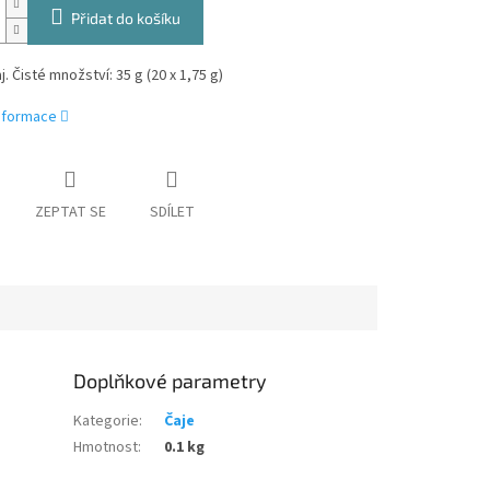
Přidat do košíku
j. Čisté množství: 35 g (20 x 1,75 g)
informace
ZEPTAT SE
SDÍLET
Doplňkové parametry
Kategorie
:
Čaje
Hmotnost
:
0.1 kg