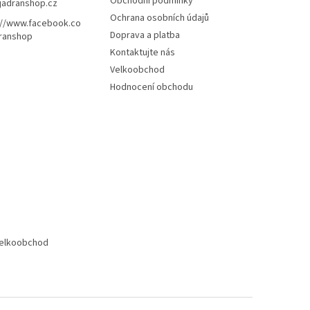
Obchodní podmínky
jadranshop.cz
Ochrana osobních údajů
://www.facebook.co
Doprava a platba
ranshop
Kontaktujte nás
Velkoobchod
Hodnocení obchodu
elkoobchod