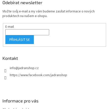
a
Odebírat newsletter
t
Vložte svůj e-mail a my vám budeme zasílat informace o nových
í
produktech na našem e-shopu.
E-mail
PŘIHLÁSIT SE
Kontakt
info
@
jadranshop.cz
https://www.facebook.com/jadranshop
Informace pro vás