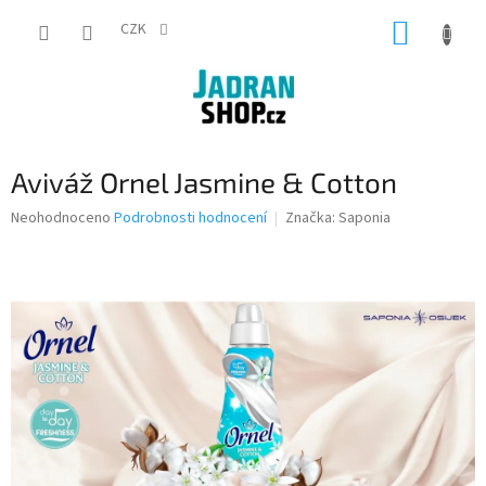
Přejít
NÁKUP
na
CZK
obsah
KOŠÍK
Aviváž Ornel Jasmine & Cotton
Průměrné
Neohodnoceno
Podrobnosti hodnocení
Značka:
Saponia
hodnocení
produktu
je
0,0
z
5
hvězdiček.