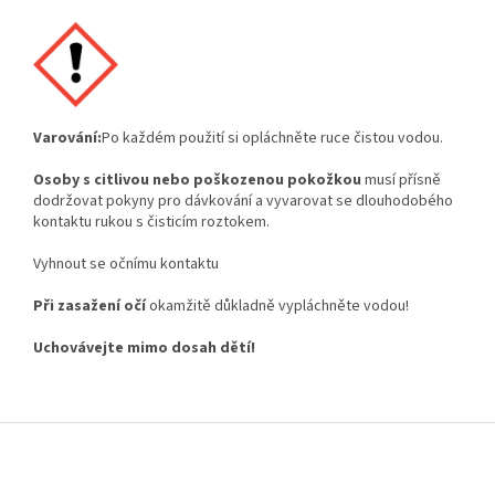
Varování:
Po každém použití si opláchněte ruce čistou vodou.
Osoby s
citlivou
nebo
poškozenou
pokožkou
musí přísně
dodržovat pokyny pro dávkování a vyvarovat se dlouhodobého
kontaktu rukou s čisticím roztokem.
Vyhnout se očnímu kontaktu
Při
zasažení
očí
okamžitě důkladně vypláchněte vodou!
Uchovávejte
mimo
dosah
dětí!
Z
á
p