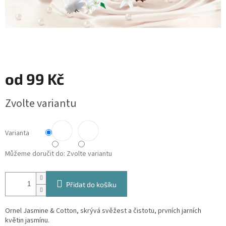
od
99 Kč
Měrná
Zvolte variantu
cena:
Varianta
Můžeme doručit do:
Zvolte variantu
Přidat do košíku
Ornel Jasmine & Cotton, skrývá svěžest a čistotu, prvních jarních
květin jasmínu.